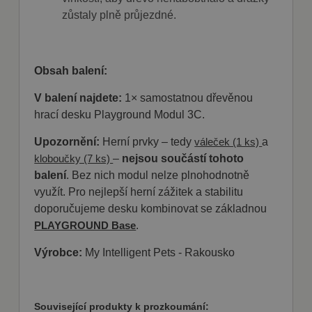
zůstaly plně průjezdné.
Obsah balení:
V balení najdete:
1× samostatnou dřevěnou
hrací desku Playground Modul 3C.
Upozornění:
Herní prvky – tedy
a
váleček (1 ks)
–
nejsou součástí tohoto
kloboučky (7 ks)
balení
. Bez nich modul nelze plnohodnotně
využít. Pro nejlepší herní zážitek a stabilitu
doporučujeme desku kombinovat se základnou
.
PLAYGROUND Base
Výrobce:
My Intelligent Pets - Rakousko
Související produkty k prozkoumání: