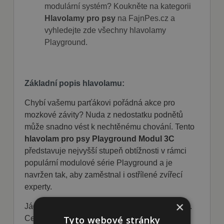
modulární systém? Koukněte na kategorii
Hlavolamy pro psy
na FajnPes.cz a
vyhledejte zde všechny hlavolamy
Playground.
Základní popis hlavolamu:
Chybí vašemu parťákovi pořádná akce pro
mozkové závity? Nuda z nedostatku podnětů
může snadno vést k nechtěnému chování. Tento
hlavolam pro psy Playground Modul 3C
představuje nejvyšší stupeň obtížnosti v rámci
populární modulové série Playground a je
navržen tak, aby zaměstnal i ostřílené zvířecí
experty.
×
Jádrem hry je důmyslný otáčecí středový panel.
Tyto webové stránky
Cesta k voňavé odměně vede přes několik