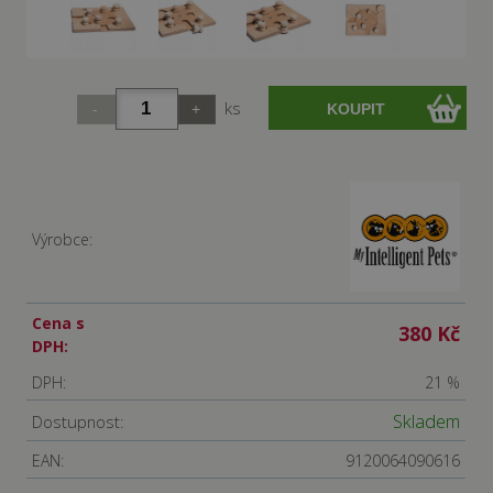
ks
Výrobce:
Cena s
380 Kč
DPH:
DPH:
21 %
Skladem
Dostupnost:
EAN:
9120064090616