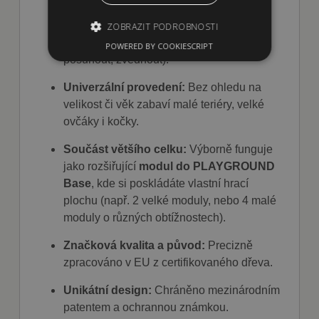
Inovativní mechanismus:
Otočný střed
ZOBRAZIT PODROBNOSTI
nutí zvíře plánovat své kroky (otočit,
POWERED BY COOKIESCRIPT
posunout, zvednout).
Nezbytně nutné soubory
Univerzální provedení:
Bez ohledu na
Výkonové soubory
Soubory cílení
velikost či věk zabaví malé teriéry, velké
Funkční soubory
ovčáky i kočky.
Nezbytně nutné soubory cookie umožňují
Součást většího celku:
Výborně funguje
základní funkce webových stránek, jako je
jako rozšiřující
modul do PLAYGROUND
přihlášení uživatele a správa účtu. Webové
stránky nelze bez nezbytně nutných souborů
Base
, kde si poskládáte vlastní hrací
cookie správně používat.
plochu (např. 2 velké moduly, nebo 4 malé
Poskytovatel
moduly o různých obtížnostech).
Název
Vyprší
Popis
/ Doména
Značková kvalita a původ:
Precizně
shop5_kosik
.fajnpes.cz
10 dní
Tento soubor
cookie se
zpracováno v EU z certifikovaného dřeva.
používá ke
sledování
položek
Unikátní design:
Chráněno mezinárodním
nákupního
košíku
patentem a ochrannou známkou.
uživatele a