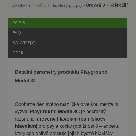
-
-
Úroveň 3 - pokročilí
HLAVOLAMY, HRAČKY
Hlavolamy pro psy
POPIS
FAQ
SOUVISEJÍCÍ
GPSR
Detailní parametry produktu Playground
Modul 3C
Obohaťte den svého mazlíčka o velkou mentální
výzvu.
Playground Modul 3C
je pokročilý
rozšiřující
dřevěný hlavolam (pamlskový
hlavolam)
pro psy a kočky (obtížnost 3 – expert),
který spolehlivě otestuje jejich bystré hlavičky.