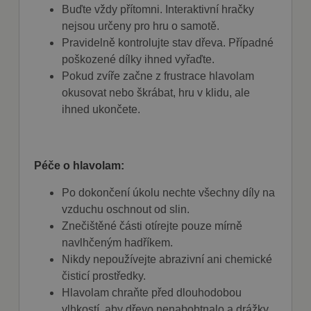
měsíc
běžný název
uživatele a k
Buďte vždy přítomni. Interaktivní hračky
souboru
zajištění hladkého
cookie, ale
nejsou určeny pro hru o samotě.
a
pokud je
personalizovaného
nalezen jako
Pravidelně kontrolujte stav dřeva. Případné
nakupování tím, že
soubor cookie
sleduje výběry a
poškozené dílky ihned vyřaďte.
relace, bude
preference
pravděpodobně
Pokud zvíře začne z frustrace hlavolam
uživatele během
použit jako pro
jejich návštěvy na
správu stavu
okusovat nebo škrábat, hru v klidu, ale
webu.
relace.
ihned ukončete.
test_cookie
15
Tento soubor
Google LLC
minut
cookie
.doubleclick.net
nastavuje
společnost
DoubleClick
Péče o hlavolam:
(kterou vlastní
společnost
Google), aby
Po dokončení úkolu nechte všechny díly na
zjistila, zda
prohlížeč
vzduchu oschnout od slin.
návštěvníka
Znečištěné části otírejte pouze mírně
webu
podporuje
navlhčeným hadříkem.
soubory
cookie.
Nikdy nepoužívejte abrazivní ani chemické
čisticí prostředky.
Hlavolam chraňte před dlouhodobou
vlhkostí, aby dřevo nenabobtnalo a drážky