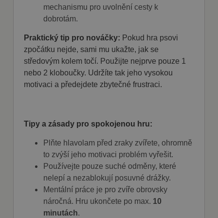
mechanismu pro uvolnění cesty k
dobrotám.
Poskytovatel
Název
Vyprší
Popis
/ Doména
Poskytovatel
Název
Vyprší
Popis
Praktický tip pro nováčky:
Pokud hra psovi
/ Doména
nastav_lang
.fajnpes.cz
10 dní
Tento soubor
zpočátku nejde, sami mu ukažte, jak se
cookie ukládá
shop5_pocitadlo
.fajnpes.cz
10 dní
Tento
Poskytovatel /
Název
Vyprší
Popis
preferované
cookie se
středovým kolem točí. Použijte nejprve pouze 1
Doména
nastavení jazyka
používá
uživatele, aby
nebo 2 kloboučky. Udržíte tak jeho vysokou
ke
IDE
1 rok
Tento soubor
Google LLC
poskytl osobní
sledování
cookie
.doubleclick.net
motivaci a předejdete zbytečné frustraci.
zážitek
počtu
nastavuje
zobrazením
návštěv
společnost
webové stránky v
nebo
Doubleclick a
jazyce zvoleném
aktivit na
provádí
uživatelem.
webových
informace o
stránkách.
Tipy a zásady pro spokojenou hru:
tom, jak
mena
.fajnpes.cz
10 dní
Tento cookie se
Může být
koncový
používá k ukládání
použit pro
uživatel používá
uživatelských
interní
Plňte hlavolam před zraky zvířete, ohromně
webové stránky
preferencí a může
analýzu a
a jakoukoli
to zvýší jeho motivaci problém vyřešit.
podporovat
měření
reklamu,
funkčnost
výkonu.
kterou koncový
Používejte pouze suché odměny, které
webových stránek
uživatel mohl
tím, že si
nelepí a nezablokují posuvné drážky.
vidět před
zapamatuje vaše
návštěvou
volby a nastavení.
Mentální práce je pro zvíře obrovsky
uvedeného
webu.
náročná. Hru ukončete po max.
10
shop5_uid
.fajnpes.cz
10 dní
Tento cookie se
používá k
minutách
.
sid
.seznam.cz
1
Toto je velmi
identifikaci relace