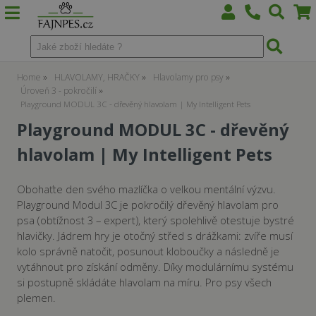
Home
HLAVOLAMY, HRAČKY
Hlavolamy pro psy
Úroveň 3 - pokročilí
Playground MODUL 3C - dřevěný hlavolam | My Intelligent Pets
Playground MODUL 3C - dřevěný
hlavolam | My Intelligent Pets
Obohaťte den svého mazlíčka o velkou mentální výzvu.
Playground Modul 3C je pokročilý dřevěný hlavolam pro
psa (obtížnost 3 – expert), který spolehlivě otestuje bystré
hlavičky. Jádrem hry je otočný střed s drážkami: zvíře musí
kolo správně natočit, posunout kloboučky a následně je
vytáhnout pro získání odměny. Díky modulárnímu systému
si postupně skládáte hlavolam na míru. Pro psy všech
plemen.