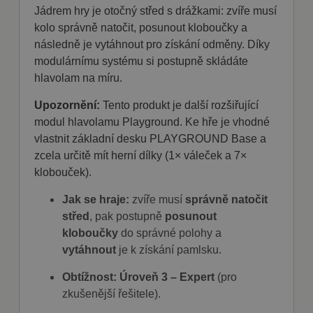
Jádrem hry je otočný střed s drážkami: zvíře musí
kolo správně natočit, posunout kloboučky a
následně je vytáhnout pro získání odměny. Díky
modulárnímu systému si postupně skládáte
hlavolam na míru.
Upozornění:
Tento produkt je další rozšiřující
modul hlavolamu Playground. Ke hře je vhodné
vlastnit základní desku PLAYGROUND Base a
zcela určitě mít herní dílky (1× váleček a 7×
klobouček).
Jak se hraje:
zvíře musí
správně natočit
střed
, pak postupně
posunout
kloboučky
do správné polohy a
vytáhnout
je k získání pamlsku.
Obtížnost:
Úroveň 3 – Expert
(pro
zkušenější řešitele).