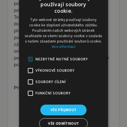
používají soubory
promyšlených kroků: mazlíček musí nejprve
cookie.
pootočit otáčecím středem do správné polohy.
Teprve poté lze herní klobouček posunout v
Tyto webové stránky používají soubory
drážce a úplně ho vyjmout. Obtížnost hry máte
cookie ke zlepšení uživatelského zážitku.
Používáním našich webových stránek
plně ve svých rukou – stačí upravit množství
souhlasíte se všemi soubory cookie v souladu
použitých kloboučků. Získáte tak interaktivní
s našimi zásadami používání souborů cookie.
zábavu na míru, která vašemu zvířeti poskytne
Více informací
smysluplnou aktivitu zaměřenou na otáčení,
posouvání a vytahování dílků (jemná motorika +
NEZBYTNĚ NUTNÉ SOUBORY
práce nosem).
VÝKONOVÉ SOUBORY
SOUBORY CÍLENÍ
Proč zvolit hlavolam Playground Modul 3C?
FUNKČNÍ SOUBORY
Nejvyšší výzva ze série Playground:
tento hlavolam je navržený jako vysoká
VŠE PŘIJMOUT
výzva obtížnosti 3 (Expert), která většině
zkušenějších řešitelů vydrží déle než
VŠE ODMÍTNOUT
jednoduché hlavolamy.