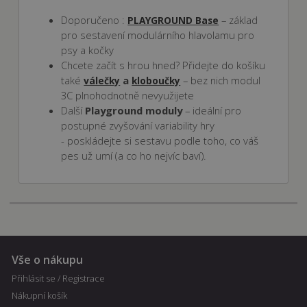
Doporučeno :
– základ
PLAYGROUND Base
pro sestavení modulárního hlavolamu pro
psy a kočky
Chcete začít s hrou hned? Přidejte do košíku
také
a
– bez nich modul
válečky
kloboučky
3C plnohodnotně nevyužijete
Další
Playground moduly
– ideální pro
postupné zvyšování variability hry
- poskládejte si sestavu podle toho, co váš
pes už umí (a co ho nejvíc baví).
Vše o nákupu
Přihlásit se / Registrace
Nákupní košík