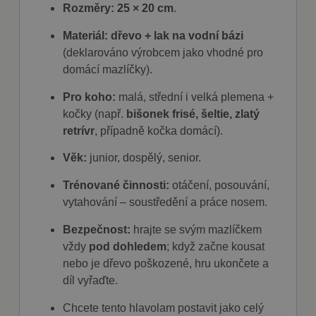
Rozměry:
25 × 20 cm
.
Materiál:
dřevo + lak na vodní bázi
(deklarováno výrobcem jako vhodné pro
domácí mazlíčky).
Pro koho:
malá, střední i velká plemena +
kočky (např.
bišonek frisé, šeltie, zlatý
retrívr
, případně kočka domácí).
Věk:
junior, dospělý, senior.
Trénované činnosti:
otáčení, posouvání,
vytahování – soustředění a práce nosem.
Bezpečnost:
hrajte se svým mazlíčkem
vždy
pod dohledem
; když začne kousat
nebo je dřevo poškozené, hru ukončete a
díl vyřaďte.
Chcete tento hlavolam postavit jako celý