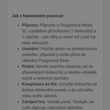
detailů relace
pro účely
udržování a
řízení
Jak s hlavolamem pracovat:
nakupování
uživatele na
webových
Příprava:
Připravte si Playground Modul
stránkách.
3C a potřebné příslušenství (7 kloboučků a
CookieScriptConsent
1
Tento soubor
CookieScript
měsíc
cookie
1 váleček –
tyto dílky je nutné mít z jiné hry
fajnpes.cz
používá
nebo dokoupit
).
Zásady
služba
Cookie-
ochrany osobních údajů Google
Umístění:
Položte desku na protiskluzovou
Script.com k
zapamatován
podložku, případně ji vložte přímo do
předvoleb
základny Playground Base.
souhlasu se
soubory
Plnění:
Nechte mazlíčka sledovat, jak do
cookie
návštěvníků.
připravených kloboučků a válečku vkládáte
Je nutné, aby
banner
suché a nedrolivé pamlsky.
cookie
Kompletace ke hře:
Zasuňte kloboučky do
Cookie-
Script.com
drážek středového panelu a do určeného
fungoval
správně.
místa vložte váleček.
Zahájení hry:
Vydejte povel. Sledujte, jak
zvíře objevuje zákonitosti otočného