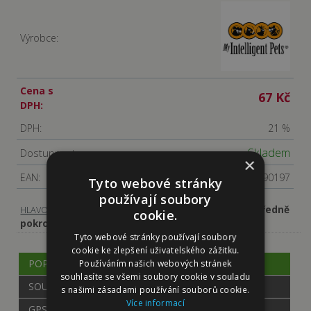
Výrobce:
Cena s
67 Kč
DPH:
DPH:
21 %
Skladem
Dostupnost:
×
EAN:
9120064090197
Tyto webové stránky
používají soubory
-
-
Úroveň 2 – středně
HLAVOLAMY, HRAČKY
Hlavolamy pro psy
cookie.
pokročílí
Tyto webové stránky používají soubory
cookie ke zlepšení uživatelského zážitku.
POPIS
Používáním našich webových stránek
souhlasíte se všemi soubory cookie v souladu
SOUVISEJÍCÍ
s našimi zásadami používání souborů cookie.
Více informací
GPSR