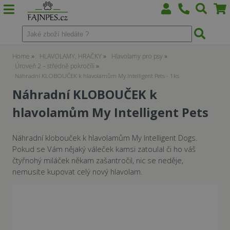
Home
HLAVOLAMY, HRAČKY
Hlavolamy pro psy
Úroveň 2 – středně pokročílí
Náhradní KLOBOUČEK k hlavolamům My Intelligent Pets - 1ks
Náhradní KLOBOUČEK k
hlavolamům My Intelligent Pets
Náhradní klobouček k hlavolamům My Intelligent Dogs.
Pokud se Vám nějaký váleček kamsi zatoulal či ho váš
čtyřnohý miláček někam zašantročil, nic se neděje,
nemusíte kupovat celý nový hlavolam.