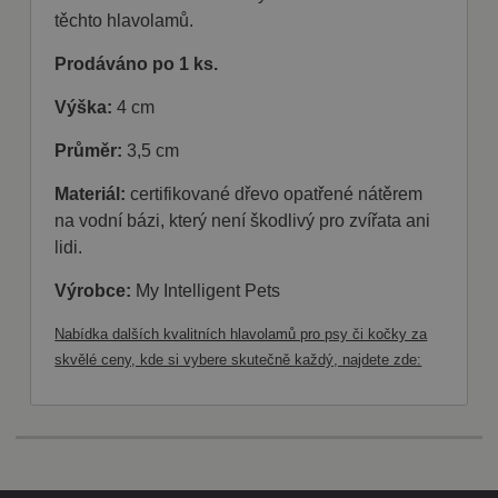
těchto hlavolamů.
Nezbytně nutné soubory cookie umožňují
základní funkce webových stránek, jako je
Prodáváno po 1 ks.
přihlášení uživatele a správa účtu. Webové
stránky nelze bez nezbytně nutných souborů
cookie správně používat.
Výška:
4 cm
Poskytovatel
Název
Vyprší
Popis
Průměr:
3,5 cm
/ Doména
shop5_kosik
.fajnpes.cz
10 dní
Tento soubor
Materiál:
certifikované dřevo opatřené nátěrem
cookie se
používá ke
na vodní bázi, který není škodlivý pro zvířata ani
sledování
lidi.
položek
nákupního
košíku
Výrobce:
My Intelligent Pets
uživatele a
detailů relace
pro účely
Nabídka dalších kvalitních hlavolamů pro psy či kočky za
udržování a
řízení
skvělé ceny, kde si vybere skutečně každý, najdete zde:
nakupování
uživatele na
webových
stránkách.
CookieScriptConsent
1
Tento soubor
CookieScript
měsíc
cookie
fajnpes.cz
používá