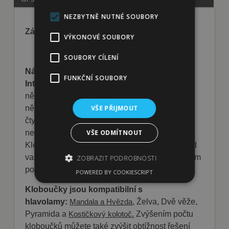
NEZBYTNĚ NUTNÉ SOUBORY
Základní popis produktu:
VÝKONOVÉ SOUBORY
SOUBORY CÍLENÍ
Náhradní KLOBOUČEK k hlavolamům My
FUNKČNÍ SOUBORY
Intelligent Pets
slouží jako součástky k
některým hlavolamům pro psy. Pokud se Vám
VŠE PŘIJMOUT
nějaký klobouček kamsi zatoulal či ho váš
čtyřnohý miláček někam zašantročil, nic se
VŠE ODMÍTNOUT
neděje, není třeba kupovat celý nový hlavolam.
Kloboučky slouží také jako náhradní díly, pokud
vaše původní součástky hlavolamu došly častým
ZOBRAZIT PODROBNOSTI
použitím k úhoně.
POWERED BY COOKIESCRIPT
Kloboučky jsou kompatibilní s
Nezbytně nutné soubory
hlavolamy:
Želva, Dvě věže,
Mandala a Hvězda,
Výkonové soubory
Soubory cílení
Pyramida a
Zvýšením počtu
Kostičkový kolotoč.
Funkční soubory
kloboučků můžete také zvýšit obtížnost řešení