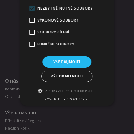
NEZBYTNĚ NUTNÉ SOUBORY
VÝKONOVÉ SOUBORY
SOUBORY CÍLENÍ
FUNKČNÍ SOUBORY
VŠE PŘIJMOUT
VŠE ODMÍTNOUT
O nás
Kontakty
ZOBRAZIT PODROBNOSTI
Obchodní podmínky
POWERED BY COOKIESCRIPT
Vše o nákupu
Nezbytně nutné soubory
Přihlásit se / Registrace
Výkonové soubory
Soubory cílení
Nákupní košík
Funkční soubory