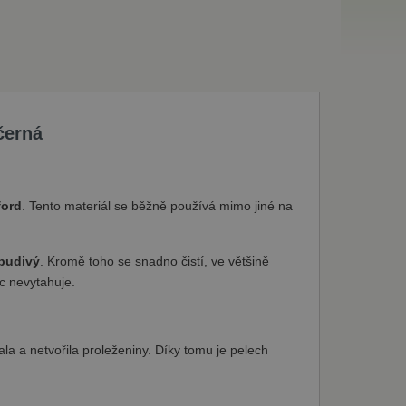
 černá
ford
. Tento materiál se běžně používá mimo jiné na
dpudivý
. Kromě toho se snadno čistí, ve většině
íc nevytahuje.
la a netvořila proleženiny. Díky tomu je pelech