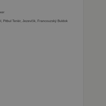
okie.
oxer
l, Pitbul Teriér, Jezevčík, Francouzský Buldok