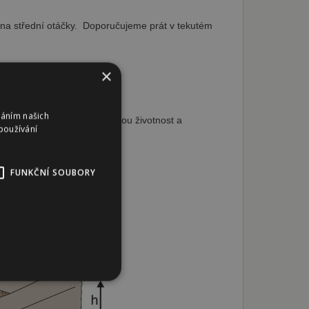
t na střední otáčky. Doporučujeme prát v tekutém
×
váním našich
údržba pelechu zajistí dlouhou životnost a
používání
FUNKČNÍ SOUBORY
bory