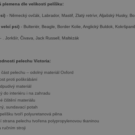
minut
aby zjistila, zda prohlížeč návštěvníka webu podporuje soubory co
k.net
plemena dle velikosti pelíšku:
psi)
- Německý ovčák, Labrador, Mastif, Zlatý retrívr, Aljašský Husky, B
velcí psi)
- Bulteriér, Beagle, Border Kolie, Anglický Buldok, Kokršpaně
- . Jorkšír, Čivava, Jack Russell, Maltézák
ednosti pelechu Victoria:
 část pelechu – odolný materiál Oxford
st proti poškrábání
dpudivý materiál
 do interiéru i na zahradu
 čištění materiálu
ný, sundavací potah
pelíšku tvoří polyuretanová pěna
í strana pelechu tvořena polypropylenovou tkaninou
a ručním stroji