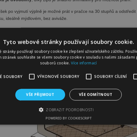
šek po vyjmutí výplně je možné prát v pračce na 30 stupňů a odstředi
ku, ideálně mýdlovém, bez aviváže.
Tyto webové stránky používají soubory cookie.
oria jsou
šité na ručním stroji
.
 stránky používají soubory cookie ke zlepšení uživatelského zážitku. Použí
ria potěší vašeho pejska stejně jako vás. Zpracování, design a snadná 
 stránek souhlasíte se všemi soubory cookie v souladu s našimi zásadami 
st.
souborů cookie.
Více informací
É SOUBORY
VÝKONOVÉ SOUBORY
SOUBORY CÍLENÍ
íšků Victoria:
VŠE PŘIJMOUT
VŠE ODMÍTNOUT
ZOBRAZIT PODROBNOSTI
POWERED BY COOKIESCRIPT
bytně nutné soubory
Výkonové soubory
Soubory cílení
Funkční sou