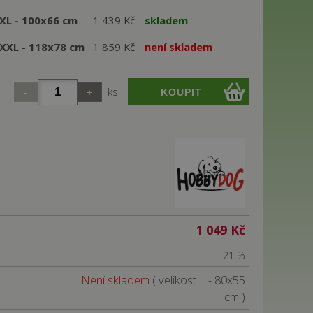
 XL - 100x66 cm
1 439 Kč
skladem
 XXL - 118x78 cm
1 859 Kč
není skladem
ks
1 049 Kč
21 %
Není skladem
( velikost L - 80x55
cm )