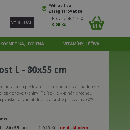
Přihlásit se
Zaregistrovat se
Počet položek: 0
0,00 Kč
KOSMETIKA, HYGIENA
VITAMÍNY, LÉČIVA
kost L - 80x55 cm
odolnost proti poškrábání, vodoodpudivý, snadno se
lypropylenové tkaniny. Pelíšek je vyplněn drcenou
pelíšku je snímatelný. Lze prát v pračce na 30°C.
antu:
 L - 80x55 cm
1 049 Kč
není skladem