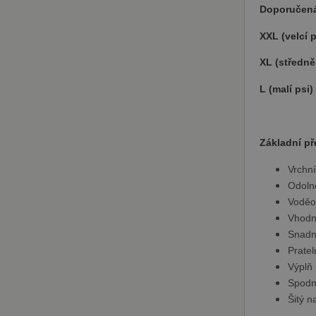
.doubleclic
Doporučená 
XXL (v
elcí 
XL (středně 
L (malí psi)
Základní př
Vrchní
Odolno
Voděo
Vhodný
Snadné
Pratel
Výplň 
Spodn
Šitý n