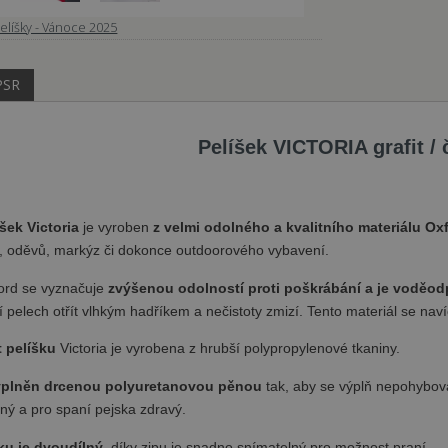
elíšky - Vánoce 2025
PSR
Pelíšek VICTORIA grafit /
íšek Victoria
je vyroben
z velmi odolného a kvalitního materiálu Ox
, oděvů, markýz či dokonce outdoorového vybavení.
ford se vyznačuje
zvýšenou odolností proti poškrábání a je voděo
í pelech otřít vlhkým hadříkem a nečistoty zmizí. Tento materiál se nav
 pelíšku
Victoria je vyrobena z hrubší polypropylenové tkaniny.
yplněn drcenou polyuretanovou pěnou
tak, aby se výplň nepohybova
ný a pro spaní pejska zdravý.
ku je dvoudílný
, díky zipu je snadno snímatelný pro možnost praní.