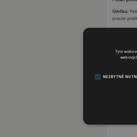
Údržba:
Pelí
pracím práš
Pelíšky Vict
Tyto webové
Pelech Victo
webových
stálobarevno
NEZBYTNĚ NUTN
Rozměry pel
Nez