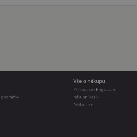
Vše o nákupu
Přihlásit se / Registrace
 podmínky
Nákupní košík
Reklamace