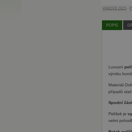
-
VÁNOCE 2025
P
POPIS
G
Luxusní
pel
výrobu bund
Materiál Ox
případů stač
Spodní část
Pelíšek je
v
velmi pohodl
Potah pelíš