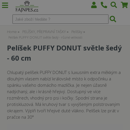
Home
PELÍŠKY, PŘEPRAVNÍ TAŠKY
Pelíšky
Pelíšek PUFFY DONUT světle šedý - různé velikosti
Pelíšek PUFFY DONUT světle šedý
- 60 cm
Chlupatý pelíšek PUFFY DONUT s luxusním extra měkkým a
dlouhým vlasem nabízí královské místo k odpočinku a
spánku vašeho domácího mazlíčka. Je nejen úžasně
nadýchaný, ale i krásně hřejivý. Dostupný ve více
rozměrech, vhodný pro psi i kočky. Spodní strana je
protiskluzová. Má kruhový tvar s vyvýšeným polstrovaným
okrajem. Výplň tvoří hřejivé duté vlákno. Pelíšek lze prát v
pračce na 30°