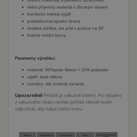
základní funkce webových stránek, jako je
velmi příjemný materiál s dlouhým vlasem
přihlášení uživatele a správa účtu. Webové
stránky nelze bez nezbytně nutných souborů
komfortní měkká výplň
cookie správně používat.
protiskluzová spodní strana
Poskytovatel
snadná údržba, lze prát v pračce na 30°
Název
Vyprší
Popis
/ Doména
krásné módní barvy
shop5_kosik
.fajnpes.cz
10 dní
Tento soubor
cookie se
používá ke
sledování
Parametry výrobku:
položek
nákupního
košíku
materiál: 90%polar fleece + 10% polyester
uživatele a
detailů relace
výplň: duté vlákno
pro účely
rozměry: dle zvolené varianty
udržování a
řízení
nakupování
Upozornění!
Pelíšek je vakuově balený. Po vybalení
uživatele na
z vakuového obalu nechte pelíšek několik hodin
webových
stránkách.
odpočívat, aby nabyl svého tvaru.
CookieScriptConsent
1
Tento soubor
CookieScript
měsíc
cookie
fajnpes.cz
používá
Zásady
služba
Cookie-
ochrany osobních údajů Google
Script.com k