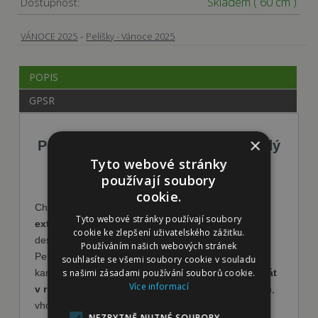
Skladem
( 60 cm )
Dostupnost:
-
VÁNOCE 2025
Pelíšky - Vánoce 2025
POPIS
GPSR
×
Pelíšek PUFFY DONUT - světle šedý
Tyto webové stránky
používají soubory
cookie.
Chlupatý pelíšek pro domácí mazlíčky s
luxusním
Tyto webové stránky používají soubory
extra měkkým a dlouhým vlasem
. Jeho elegantní
cookie ke zlepšení uživatelského zážitku.
design a barva se hodí do většiny stylů zařízení.
Používáním našich webových stránek
Pelíšek má nízkou hmotnost, takže ho můžete vzít
souhlasíte se všemi soubory cookie v souladu
s našimi zásadami používání souborů cookie.
kamkoliv s sebou. Je měkký a odolný, můžete ho
prát
Více informací
v ruce i v pračce.
Dostupný je v několika rozměrech,
vhodný pro psi i kočky. Chlupatý pelech je úžasně
NEZBYTNĚ NUTNÉ SOUBORY