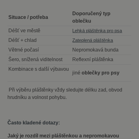
nakupování
uživatele na
webových
Doporučený typ
stránkách.
Situace / potřeba
oblečku
CookieScriptConsent
1
Tento soubor
CookieScript
měsíc
cookie
Déšť ve městě
fajnpes.cz
Lehká pláštěnka pro psa
používá
Zásady
služba
Déšť + chlad
Zateplená pláštěnka
Cookie-
ochrany osobních údajů Google
Script.com k
Větrné počasí
Nepromokavá bunda
zapamatován
předvoleb
Šero, snížená viditelnost
Reflexní pláštěnka
souhlasu se
soubory
Kombinace s další výbavou
cookie
jiné
oblečky pro psy
návštěvníků.
Je nutné, aby
banner
cookie
Při výběru pláštěnky vždy sledujte délku zad, obvod
Cookie-
Script.com
hrudníku a volnost pohybu.
fungoval
správně.
Často kladené dotazy:
Jaký je rozdíl mezi pláštěnkou a nepromokavou
Poskytovatel