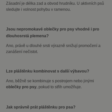
personalizovaného
nalezen jako
Zásadní je délka zad a obvod hrudníku. U aktivních psů
nakupování tím, že
soubor cookie
sleduje výběry a
relace, bude
sledujte i volnost pohybu v ramenou.
preference
pravděpodobně
uživatele během
použit jako pro
jejich návštěvy na
správu stavu
webu.
relace.
Jsou nepromokavé oblečky pro psy vhodné i pro
test_cookie
15
Tento soubor
Google LLC
minut
cookie
.doubleclick.net
dlouhosrstá plemena?
nastavuje
společnost
DoubleClick
Ano, právě u dlouhé srsti výrazně snižují promočení a
(kterou vlastní
společnost
zanášení nečistot.
Google), aby
zjistila, zda
prohlížeč
návštěvníka
webu
Lze pláštěnku kombinovat s další výbavou?
podporuje
soubory
cookie.
Ano, běžně se kombinuje s postrojem nebo jinými
oblečky pro psy
, pokud to střih umožňuje.
Jak správně prát pláštěnku pro psa?