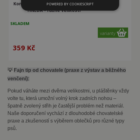
Kombinéza lehká šusťáková reflexní
POWERED BY COOKIESCRIPT
HNĚDÁ - různé velikosti
Nezbytně nutné soubory
SKLADEM
Výkonové soubory
Soubory cílení
varianty
Funkční soubory
359
Kč
Nezbytně nutné soubory cookie umožňují
základní funkce webových stránek, jako je
přihlášení uživatele a správa účtu. Webové
stránky nelze bez nezbytně nutných souborů
cookie správně používat.
💡
Fajn tip od chovatele (praxe z výstav a běžného
Poskytovatel
venčení):
Název
Vyprší
Popis
/ Doména
Pokud váháte mezi dvěma velikostmi, u pláštěnky vždy
shop5_kosik
.fajnpes.cz
10 dní
Tento soubor
cookie se
volte tu, která umožní volný krok zadních nohou –
používá ke
sledování
špatně zvolený střih je častější problém než materiál.
položek
Naše doporučení vychází z dlouhodobé chovatelské
nákupního
košíku
praxe a zkušeností s výběrem oblečků pro různé typy
uživatele a
detailů relace
psů.
pro účely
udržování a
řízení