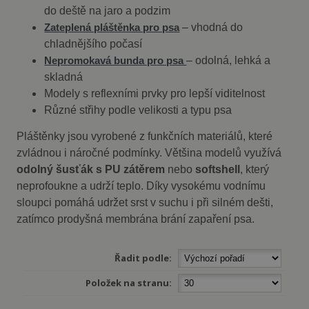
do deště na jaro a podzim
– vhodná do
Zateplená pláštěnka pro psa
chladnějšího počasí
– odolná, lehká a
Nepromokavá bunda pro psa
skladná
Modely s reflexními prvky pro lepší viditelnost
Různé střihy podle velikosti a typu psa
Pláštěnky jsou vyrobené z funkčních materiálů, které
zvládnou i náročné podmínky. Většina modelů využívá
odolný šusťák s PU zátěrem
nebo
softshell
, který
neprofoukne a udrží teplo. Díky vysokému vodnímu
sloupci pomáhá udržet srst v suchu i při silném dešti,
zatímco prodyšná membrána brání zapaření psa.
Řadit podle:
Položek na stranu: