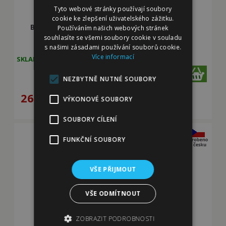
Tyto webové stránky používají soubory
cookie ke zlepšení uživatelského zážitku.
Bunda lehká šusťáková reflexní
Používáním našich webových stránek
RŮŽOVÁ - různé velikosti
souhlasíte se všemi soubory cookie v souladu
s našimi zásadami používání souborů cookie.
Více informací
SKLADEM
varianty
NEZBYTNĚ NUTNÉ SOUBORY
269
Kč
VÝKONOVÉ SOUBORY
SOUBORY CÍLENÍ
FUNKČNÍ SOUBORY
VŠE PŘIJMOUT
VŠE ODMÍTNOUT
ZOBRAZIT PODROBNOSTI