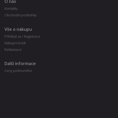
.doubleclick.net
O nás
nastavuje
společnost
Kontakty
DoubleClick
Obchodní podmínky
(kterou vlastní
společnost
Google), aby
zjistila, zda
Vše o nákupu
prohlížeč
návštěvníka
Přihlásit se / Registrace
webu
podporuje
Nákupní košík
soubory
cookie.
Reklamace
Další informace
Ceny poštovného