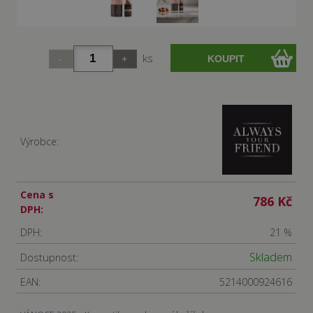
ks
Výrobce:
Cena s
786 Kč
DPH:
DPH:
21 %
Skladem
Dostupnost:
EAN:
5214000924616