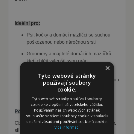
Ideální pro:
Psi, kočky a domácí mazlíčci se
suchou,
poškozenou nebo náročnou srstí
Groomery a majitelé domácích mazlíčků,
kteří chtějí
vylepšit svou práci
×
Používejte jako
přípravek před koupelí,
Tyto webové stránky
oplachovací přípravek
nebo
bezoplachovou
používají soubory
mlhu
cookie.
Tyto webové stránky používají soubory
cookie ke zlepšení uživatelského zážitku.
Používáním našich webových stránek
Pokyny k aplikaci
souhlasíte se všemi soubory cookie v souladu
s našimi zásadami používání souborů cookie.
Objevte veškerou sílu péče o srst s Divine Elixir,
Více informací
silnou směsí organických olejů určenou k