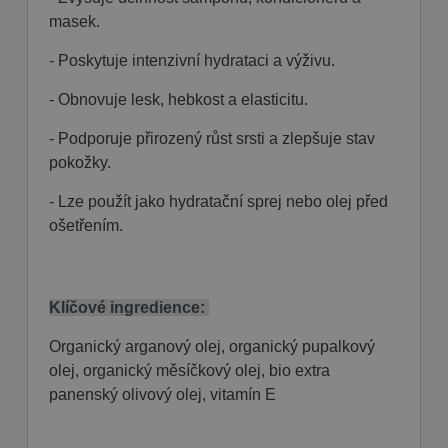
Cookie-
ochrany osobních údajů Google
Script.com k
masek.
zapamatován
předvoleb
- Poskytuje intenzivní
hydrataci a výživu.
souhlasu se
soubory
cookie
- Obnovuje lesk, hebkost a elasticitu.
návštěvníků.
Je nutné, aby
banner
- Podporuje
přirozený růst srsti
a zlepšuje stav
cookie
Cookie-
pokožky.
Script.com
fungoval
- Lze použít jako
hydratační sprej nebo olej před
správně.
ošetřením.
Klíčové ingredience:
Poskytovatel
Název
Vyprší
Popis
/ Doména
Poskytovatel
Název
Vyprší
Popis
/ Doména
Organický arganový olej, organický pupalkový
nastav_lang
.fajnpes.cz
10 dní
Tento soubor
cookie ukládá
shop5_pocitadlo
.fajnpes.cz
10 dní
Tento
olej, organický měsíčkový olej, bio extra
Poskytovatel /
Název
Vyprší
Popis
preferované
cookie se
Doména
panenský olivový olej, vitamín E
nastavení jazyka
používá
uživatele, aby
ke
IDE
1 rok
Tento soubor
Google LLC
poskytl osobní
sledování
cookie
.doubleclick.net
zážitek
počtu
nastavuje