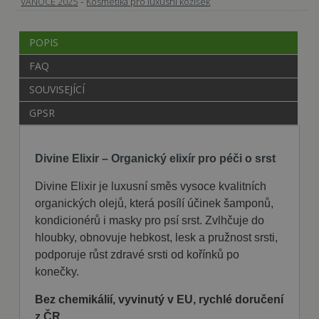
-
VÁNOCE 2025
Kosmetika pro luxusní kožíšek
POPIS
FAQ
SOUVISEJÍCÍ
GPSR
Divine Elixir – Organický elixír pro péči o srst
Divine Elixir je luxusní směs vysoce kvalitních
organických olejů, která posílí účinek šamponů,
kondicionérů i masky pro psí srst. Zvlhčuje do
hloubky, obnovuje hebkost, lesk a pružnost srsti,
podporuje růst zdravé srsti od kořínků po
konečky.
Bez chemikálií, vyvinutý v EU, rychlé doručení
z ČR.