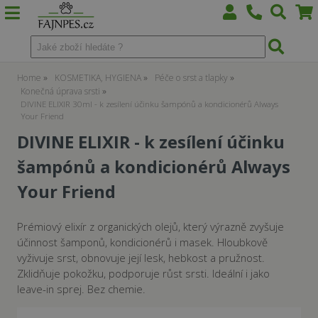
Home
KOSMETIKA, HYGIENA
Péče o srst a tlapky
Konečná úprava srsti
DIVINE ELIXIR 30ml - k zesílení účinku šampónů a kondicionérů Always
Your Friend
DIVINE ELIXIR - k zesílení účinku
šampónů a kondicionérů Always
Your Friend
Prémiový elixír z organických olejů, který výrazně zvyšuje
účinnost šamponů, kondicionérů i masek. Hloubkově
vyživuje srst, obnovuje její lesk, hebkost a pružnost.
Zklidňuje pokožku, podporuje růst srsti. Ideální i jako
leave-in sprej. Bez chemie.