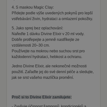
Nezbytně nutné soubory cookie umožňují
4. S maskou Magic Clay:
základní funkce webových stránek, jako je
přihlášení uživatele a správa účtu. Webové
Přidejte podle výše uvedených pokynů pro lepší
stránky nelze bez nezbytně nutných souborů
vstřebávání živin, hydrataci a omlazení pokožky.
cookie správně používat.
Poskytovatel
5. Jako sprej bez oplachování:
Název
Vyprší
Popis
/ Doména
Nařeďte 1 dávku Divine Elixir v 20 ml vody.
shop5_kosik
.fajnpes.cz
10 dní
Tento soubor
Dobře protřepejte a jemně nastříkejte ze
cookie se
používá ke
vzdálenosti 20–30 cm.
sledování
Používejte na mokrou nebo suchou srst pro
položek
nákupního
každodenní hydrataci, hebkost a ochranu.
košíku
uživatele a
detailů relace
Jedno Divine Elixir, ale nekonečné možnosti
pro účely
udržování a
použití. Zařaďte jej do své denní péče a sledujte,
řízení
jak se srst vašeho mazlíčka promění.
nakupování
uživatele na
webových
stránkách.
CookieScriptConsent
1
Tento soubor
CookieScript
Proč si to Divine Elixir zamilujete:
měsíc
cookie
fajnpes.cz
používá
Zásady
služba
- Zvyšuje účinnost
šamponů, kondicionérů a