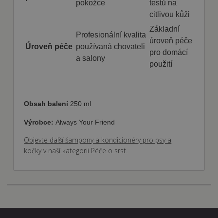
minut
cookie
pokožce
testů na
.doubleclick.net
nastavuje
citlivou kůži
společnost
DoubleClick
Základní
(kterou vlastní
Profesionální kvalita
společnost
úroveň péče
Google), aby
Úroveň péče
používaná chovateli
zjistila, zda
pro domácí
prohlížeč
a salony
návštěvníka
použití
webu
podporuje
soubory
cookie.
Obsah balení
250 ml
Výrobce:
Always Your Friend
Objevte další šampony a kondicionéry pro psy a
kočky v naší kategorii Péče o srst.