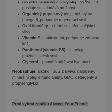
– vyživuje a
Bio extra panenský olivový olej
Nezbytně nutné soubory cookie umožňují
posiluje srst, dodává pružnost.
základní funkce webových stránek, jako je
Organický pupalkový olej
– bohatý na
přihlášení uživatele a správa účtu. Webové
stránky nelze bez nezbytně nutných souborů
omega-6, podporuje regeneraci srsti.
cookie správně používat.
Oxid titaničitý
– chrání srst před vnějšími
Poskytovatel
Název
Vyprší
Popis
vlivy.
/ Doména
Vitamin E
– antioxidant, podporuje zdravou
shop5_kosik
.fajnpes.cz
10 dní
Tento soubor
kůži.
cookie se
používá ke
Panthenol (vitamin B5)
– zlepšuje
sledování
položek
pružnost a lesk srsti.
nákupního
košíku
Glycerol
– pomáhá udržovat hydrataci.
uživatele a
detailů relace
Neobsahuje:
alkohol, SLS, barviva, parabeny,
pro účely
udržování a
minerální olej, ethanolaminy, GMO, detergenty a
řízení
nakupování
propylenglykol.
uživatele na
webových
stránkách.
CookieScriptConsent
1
Tento soubor
CookieScript
měsíc
cookie
Proč vybrat značku Always Your Friend:
fajnpes.cz
používá
Zásady
služba