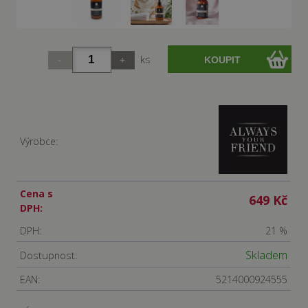
ks
Výrobce:
Cena s
649 Kč
DPH:
DPH:
21 %
Skladem
Dostupnost:
EAN:
5214000924555