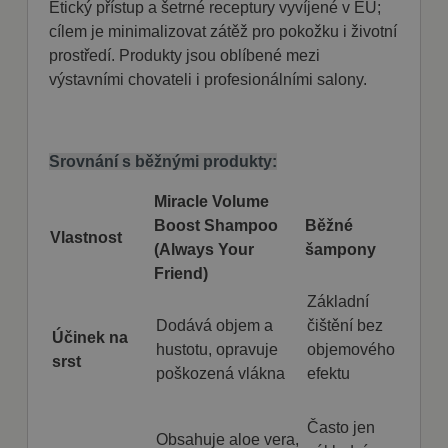
Etický přístup a šetrné receptury vyvíjené v EU;
Cookie-
ochrany osobních údajů Google
Script.com k
cílem je minimalizovat zátěž pro pokožku i životní
zapamatován
předvoleb
prostředí. Produkty jsou oblíbené mezi
souhlasu se
výstavními chovateli i profesionálními salony.
soubory
cookie
návštěvníků.
Je nutné, aby
banner
cookie
Srovnání s běžnými produkty:
Cookie-
Script.com
fungoval
Miracle Volume
správně.
Boost Shampoo
Běžné
Vlastnost
(Always Your
šampony
Friend)
Základní
Poskytovatel
Název
Vyprší
Popis
Dodává objem a
čištění bez
/ Doména
Poskytovatel
Účinek na
Název
Vyprší
Popis
/ Doména
hustotu, opravuje
objemového
nastav_lang
.fajnpes.cz
10 dní
Tento soubor
srst
cookie ukládá
poškozená vlákna
efektu
shop5_pocitadlo
.fajnpes.cz
10 dní
Tento
Poskytovatel /
Název
Vyprší
Popis
preferované
cookie se
Doména
nastavení jazyka
používá
uživatele, aby
ke
IDE
1 rok
Tento soubor
Google LLC
Často jen
poskytl osobní
sledování
cookie
.doubleclick.net
Obsahuje aloe vera,
zážitek
počtu