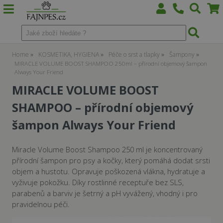
Home
KOSMETIKA, HYGIENA
Péče o srst a tlapky
Šampony
MIRACLE VOLUME BOOST SHAMPOO 250ml – přírodní objemový šampon
Always Your Friend
MIRACLE VOLUME BOOST
SHAMPOO – přírodní objemový
šampon Always Your Friend
Miracle Volume Boost Shampoo 250 ml je koncentrovaný
přírodní šampon pro psy a kočky, který pomáhá dodat srsti
objem a hustotu. Opravuje poškozená vlákna, hydratuje a
vyživuje pokožku. Díky rostlinné receptuře bez SLS,
parabenů a barviv je šetrný a pH vyvážený, vhodný i pro
pravidelnou péči.