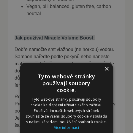
Vegan, pH balanced, gluten free, carbon
neutral
Jak používat Miracle Volume Boost:
Dobře namočte srst vlažnou (ne horkou) vodou.
Šampon nařeďte podle pokynů nebo naneste
malé množství přímo na srst a jemně vmasírujte
×
do srsti a kůže. Nechte působit 5–10 minut a
Tyto webové stránky
důkladně opláchněte. Osušte ručníkem nebo
používají soubory
fénem na nízkou teplotu.
cookie.
Ředění a úspora:
Tyto webové stránky používají soubory
Produkt je vysoce koncentrovaný a lze jej ředit v
cookie ke zlepšení uživatelského zážitku.
Používáním našich webových stránek
poměru až 1:32 pro delší trvanlivost a úsporu.
souhlasíte se všemi soubory cookie v souladu
Jedna láhev o objemu 250 ml vydá až na 8 litrů
s našimi zásadami používání souborů cookie.
šamponu.
Více informací