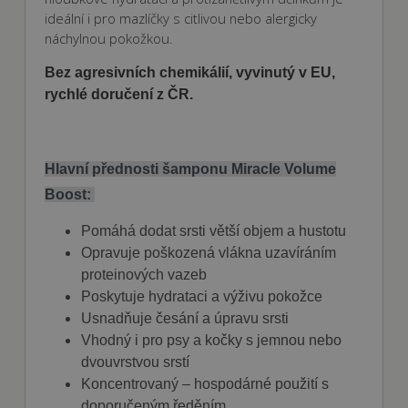
ideální i pro mazlíčky s citlivou nebo alergicky
náchylnou pokožkou.
Bez agresivních chemikálií, vyvinutý v EU,
rychlé doručení z ČR.
Hlavní přednosti šamponu Miracle Volume
Boost:
Pomáhá dodat srsti větší objem a hustotu
Opravuje poškozená vlákna uzavíráním
proteinových vazeb
Poskytuje hydrataci a výživu pokožce
Usnadňuje česání a úpravu srsti
Vhodný i pro psy a kočky s jemnou nebo
dvouvrstvou srstí
Koncentrovaný – hospodárné použití s
doporučeným ředěním