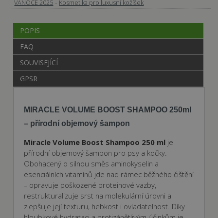
-
VÁNOCE 2025
Kosmetika pro luxusní kožíšek
POPIS
FAQ
SOUVISEJÍCÍ
GPSR
MIRACLE VOLUME BOOST SHAMPOO 250ml
– přírodní objemový šampon
Miracle Volume Boost Shampoo 250 ml
je
přírodní objemový šampon pro psy a kočky.
Obohacený o silnou směs aminokyselin a
esenciálních vitamínů jde nad rámec běžného čištění
– opravuje poškozené proteinové vazby,
restrukturalizuje srst na molekulární úrovni a
zlepšuje její texturu, hebkost i ovladatelnost. Díky
hloubkové hydrataci a protizánětlivým účinkům je