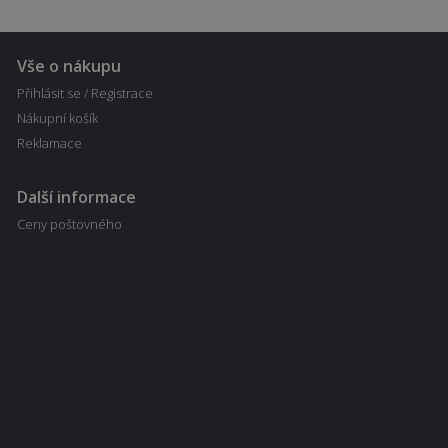
Funkční soubory
Nezbytně nutné soubory cookie umožňují
Vše o nákupu
základní funkce webových stránek, jako je
přihlášení uživatele a správa účtu. Webové
Přihlásit se / Registrace
stránky nelze bez nezbytně nutných souborů
cookie správně používat.
Nákupní košík
Reklamace
Poskytovatel
Název
Vyprší
Popis
/ Doména
shop5_kosik
.fajnpes.cz
10 dní
Tento soubor
Další informace
cookie se
používá ke
Ceny poštovného
sledování
položek
nákupního
košíku
uživatele a
detailů relace
pro účely
udržování a
řízení
nakupování
uživatele na
webových
stránkách.
CookieScriptConsent
1
Tento soubor
CookieScript
měsíc
cookie
fajnpes.cz