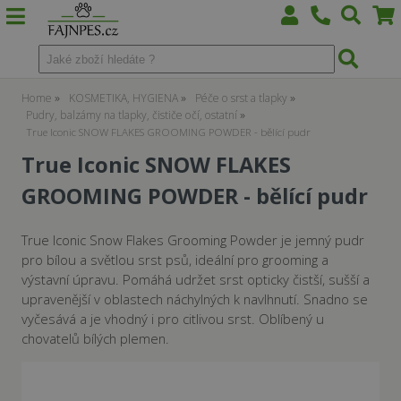
Home
KOSMETIKA, HYGIENA
Péče o srst a tlapky
Pudry, balzámy na tlapky, čističe očí, ostatní
True Iconic SNOW FLAKES GROOMING POWDER - bělící pudr
True Iconic SNOW FLAKES
GROOMING POWDER - bělící pudr
True Iconic Snow Flakes Grooming Powder je jemný pudr
pro bílou a světlou srst psů, ideální pro grooming a
výstavní úpravu. Pomáhá udržet srst opticky čistší, sušší a
upravenější v oblastech náchylných k navlhnutí. Snadno se
vyčesává a je vhodný i pro citlivou srst. Oblíbený u
chovatelů bílých plemen.