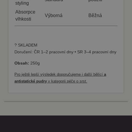
nastavuje
styling
společnost
DoubleClick
Absorpce
(kterou vlastní
Výborná
Běžná
společnost
vlhkosti
Google), aby
zjistila, zda
prohlížeč
návštěvníka
webu
podporuje
? SKLADEM
soubory
cookie.
Doručení: ČR 1–2 pracovní dny • SR 3–4 pracovní dny
Obsah:
250g
Pro ještě lepší výsledek doporučujeme i další bělící
a
antistatické pudry
v kategorii péče o srst.