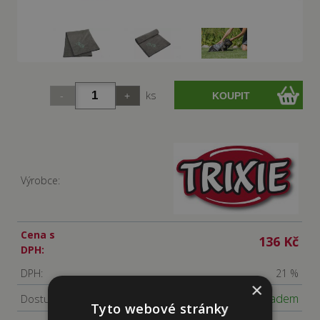
ks
Výrobce:
Cena s
136 Kč
DPH:
DPH:
21 %
×
Skladem
Dostupnost:
Tyto webové stránky