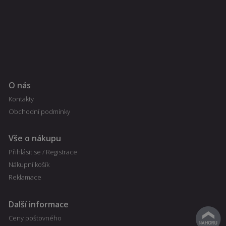
detailů relace
pro účely
udržování a
řízení
nakupování
uživatele na
webových
stránkách.
CookieScriptConsent
1
Tento soubor
CookieScript
měsíc
cookie
fajnpes.cz
používá
O nás
Zásady
služba
Cookie-
ochrany osobních údajů Google
Kontakty
Script.com k
zapamatován
Obchodní podmínky
předvoleb
souhlasu se
soubory
cookie
Vše o nákupu
návštěvníků.
Je nutné, aby
Přihlásit se / Registrace
banner
cookie
Nákupní košík
Cookie-
Reklamace
Script.com
fungoval
správně.
Další informace
Ceny poštovného