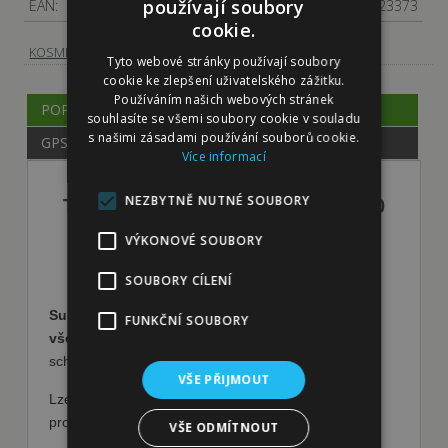
používají soubory
EAN:
4011905023373
cookie.
-
Hygienické potřeby
KOSMETIKA, HYGIENA
Tyto webové stránky používají soubory
cookie ke zlepšení uživatelského zážitku.
Používáním našich webových stránek
POPIS
souhlasíte se všemi soubory cookie v souladu
s našimi zásadami používání souborů cookie.
GPSR
Více informací
NEZBYTNĚ NUTNÉ SOUBORY
TOP-FIX supersavý ručník 50 x 60
cm
VÝKONOVÉ SOUBORY
SOUBORY CÍLENÍ
Supersavý ručník
- osuška pro psy vhodná
pro
FUNKČNÍ SOUBORY
všechny typy srsti
. Má výjimečnou absorpční
schopnost, kdy pojme až 1 litr vody.
VŠE PŘIJMOUT
Lze prát v pračce na 60 ° bez použití změkčovacích
prostředků.
VŠE ODMÍTNOUT