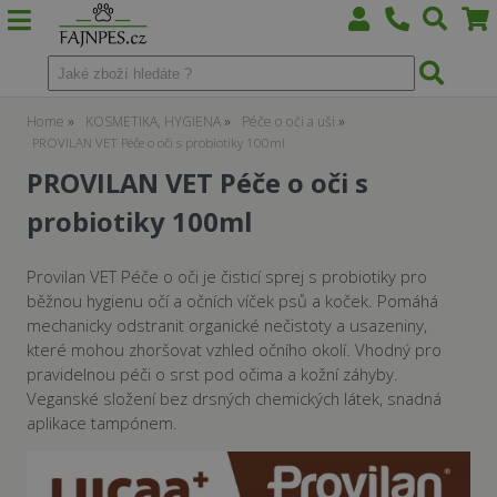
Home
KOSMETIKA, HYGIENA
Péče o oči a uši
PROVILAN VET Péče o oči s probiotiky 100ml
PROVILAN VET Péče o oči s
probiotiky 100ml
Provilan VET Péče o oči je čisticí sprej s probiotiky pro
běžnou hygienu očí a očních víček psů a koček. Pomáhá
mechanicky odstranit organické nečistoty a usazeniny,
které mohou zhoršovat vzhled očního okolí. Vhodný pro
pravidelnou péči o srst pod očima a kožní záhyby.
Veganské složení bez drsných chemických látek, snadná
aplikace tampónem.