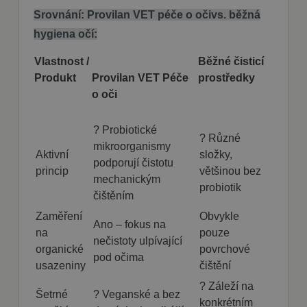
přihlášení uživatele a správa účtu. Webové
Srovnání: Provilan VET péče o očivs. běžná
stránky nelze bez nezbytně nutných souborů
cookie správně používat.
hygiena očí:
Poskytovatel
Název
Vyprší
Popis
/ Doména
Vlastnost /
Běžné čisticí
Produkt
Provilan VET Péče
prostředky
shop5_kosik
.fajnpes.cz
10 dní
Tento soubor
cookie se
o oči
používá ke
sledování
položek
nákupního
? Probiotické
košíku
? Různé
uživatele a
mikroorganismy
Aktivní
složky,
detailů relace
podporují čistotu
pro účely
princip
většinou bez
udržování a
mechanickým
řízení
probiotik
nakupování
čištěním
uživatele na
webových
Zaměření
Obvykle
stránkách.
Ano – fokus na
na
pouze
nečistoty ulpívající
CookieScriptConsent
1
Tento soubor
CookieScript
organické
povrchové
měsíc
cookie
fajnpes.cz
pod očima
používá
usazeniny
čištění
Zásady
služba
Cookie-
ochrany osobních údajů Google
? Záleží na
Script.com k
Šetrné
? Veganské a bez
zapamatován
konkrétním