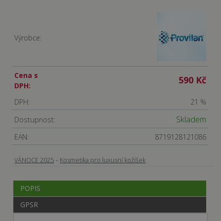
Výrobce:
Cena s
590 Kč
DPH:
DPH:
21 %
Skladem
Dostupnost:
EAN:
8719128121086
-
VÁNOCE 2025
Kosmetika pro luxusní kožíšek
POPIS
GPSR