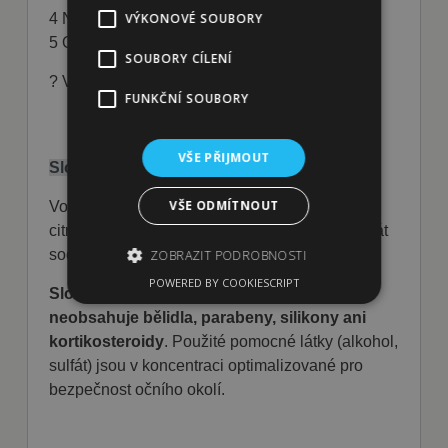
VÝKONOVÉ SOUBORY
4 Na každé oko použijte nový tampón
5 Opakujte podle potřeby
SOUBORY CÍLENÍ
? Vyhněte se přímému kontaktu s okem
FUNKČNÍ SOUBORY
VŠE PŘIJMOUT
Složení:
VŠE ODMÍTNOUT
Voda, alkohol, laureth sulfát sodný, kyselina
citronová, mikroorganismy, benzoát sodný, citrát
sodný
ZOBRAZIT PODROBNOSTI
POWERED BY COOKIESCRIPT
Složení je bezpečné:
Veganské složení
neobsahuje bělidla, parabeny, silikony ani
Nezbytně nutné soubory
kortikosteroidy
. Použité pomocné látky (alkohol,
Výkonové soubory
Soubory cílení
sulfát) jsou v koncentraci optimalizované pro
Funkční soubory
bezpečnost očního okolí.
Nezbytně nutné soubory cookie umožňují
základní funkce webových stránek, jako je