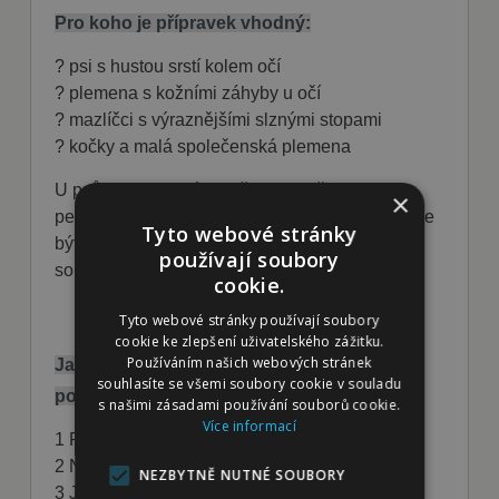
Pro koho je přípravek vhodný:
? psi s hustou srstí kolem očí
? plemena s kožními záhyby u očí
? mazlíčci s výraznějšími slznými stopami
? kočky a malá společenská plemena
U psů s vypoulenýma očima (např. mops,
×
pekingský palácový psík, bostonský teriér) může
Tyto webové stránky
být pravidelná hygiena očního okolí důležitou
používají soubory
součástí běžné péče.
cookie.
Tyto webové stránky používají soubory
cookie ke zlepšení uživatelského zážitku.
Používáním našich webových stránek
Jak správně Provilan VET péče o oči
souhlasíte se všemi soubory cookie v souladu
používat:
s našimi zásadami používání souborů cookie.
Více informací
1 Pracujte s čistými rukavicemi
2 Naneste přípravek na sterilní tampón
NEZBYTNĚ NUTNÉ SOUBORY
3 Jemně očistěte víčko směrem ven