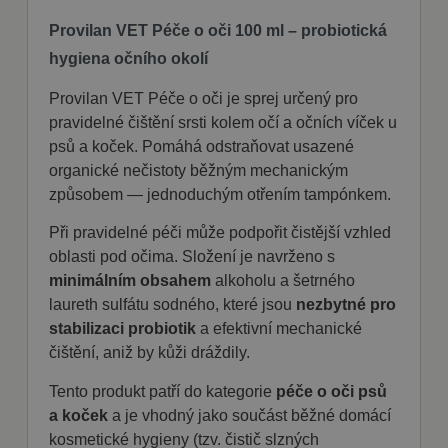
Provilan VET Péče o oči 100 ml – probiotická
hygiena očního okolí
Provilan VET Péče o oči je sprej určený pro
pravidelné čištění srsti kolem očí a očních víček u
psů a koček. Pomáhá odstraňovat usazené
organické nečistoty běžným mechanickým
způsobem — jednoduchým otřením tampónkem.
Při pravidelné péči může podpořit čistější vzhled
oblasti pod očima. Složení je navrženo s
minimálním obsahem
alkoholu a šetrného
laureth sulfátu sodného, které jsou
nezbytné pro
stabilizaci probiotik
a efektivní mechanické
čištění, aniž by kůži dráždily.
Tento produkt patří do kategorie
péče o oči psů
a koček
a je vhodný jako součást běžné domácí
kosmetické hygieny (tzv. čistič slzných