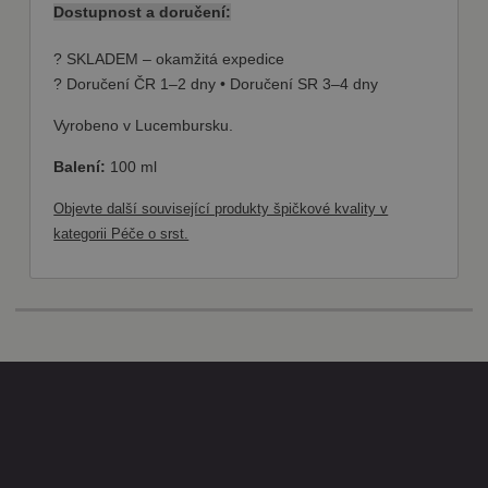
Dostupnost a doručení:
(kterou vlastní
společnost
Google), aby
? SKLADEM – okamžitá expedice
zjistila, zda
prohlížeč
? Doručení ČR 1–2 dny • Doručení SR 3–4 dny
návštěvníka
webu
podporuje
Vyrobeno v Lucembursku.
soubory
cookie.
Balení:
100 ml
Objevte další související produkty špičkové kvality v
kategorii Péče o srst.