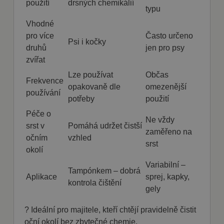
předvoleb
použití
drsných chemikálií
typu
souhlasu se
soubory
cookie
Vhodné
návštěvníků.
pro více
Často určeno
Je nutné, aby
Psi i kočky
banner
druhů
jen pro psy
cookie
Cookie-
zvířat
Script.com
fungoval
Lze používat
Občas
správně.
Frekvence
opakovaně dle
omezenější
používání
potřeby
použití
Péče o
Ne vždy
srst v
Pomáhá udržet čistší
zaměřeno na
Poskytovatel
Název
Vyprší
Popis
očním
vzhled
/ Doména
Poskytovatel
srst
Název
Vyprší
Popis
/ Doména
okolí
nastav_lang
.fajnpes.cz
10 dní
Tento soubor
cookie ukládá
shop5_pocitadlo
.fajnpes.cz
10 dní
Tento
Variabilní –
Poskytovatel /
Název
Vyprší
Popis
preferované
cookie se
Tampónkem – dobrá
Doména
nastavení jazyka
Aplikace
sprej, kapky,
používá
kontrola čištění
uživatele, aby
ke
IDE
1 rok
Tento soubor
Google LLC
gely
poskytl osobní
sledování
cookie
.doubleclick.net
zážitek
počtu
nastavuje
zobrazením
návštěv
společnost
? Ideální pro majitele, kteří chtějí pravidelně čistit
webové stránky v
nebo
Doubleclick a
jazyce zvoleném
aktivit na
oční okolí bez zbytečné chemie.
provádí