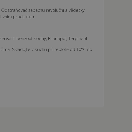
A+ Odstraňovač zápachu revoluční a vědecky
 aby poskytl osobní
it na webových stránkách.
vativním produktem.
nformace o tom, jak
rou koncový uživatel mohl
 podporovat funkčnost
ako soubor cookie relace,
zervant: benzoát sodný, Bronopol, Terpineol.
ladkého a
uživatele během jejich
tní společnost Google),
čima. Skladujte v suchu při teplotě od 10°C do
okie.