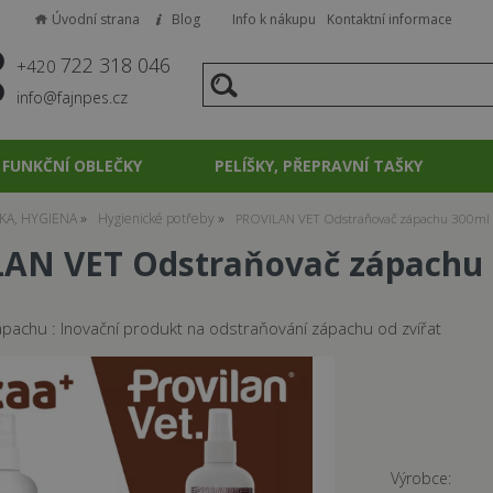
Úvodní strana
Blog
Info k nákupu
Kontaktní informace
722 318 046
+420
info@fajnpes.cz
FUNKČNÍ OBLEČKY
PELÍŠKY, PŘEPRAVNÍ TAŠKY
KA, HYGIENA
Hygienické potřeby
PROVILAN VET Odstraňovač zápachu 300ml s
AN VET Odstraňovač zápachu 3
pachu : Inovační produkt na odstraňování zápachu od zvířat
Výrobce: