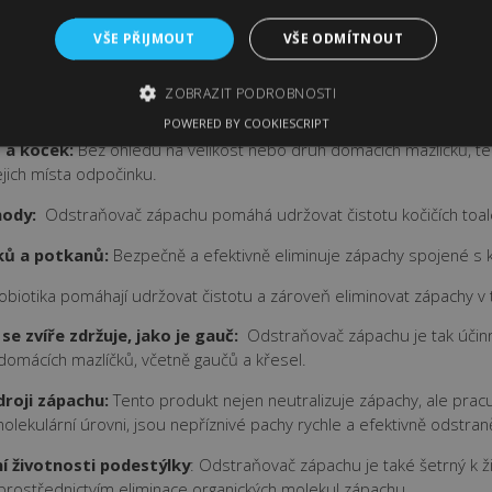
 Tato probiotika mají schopnost rozkládat organické molekuly zápa
achy nejsou jen zakryty, ale skutečně odstraněny přímo na jejich zd
VŠE PŘIJMOUT
VŠE ODMÍTNOUT
ZOBRAZIT PODROBNOSTI
oužití:
Odstraňovač zápachu je navržen tak, aby byl všestranný a 
POWERED BY COOKIESCRIPT
ů a koček:
Bez ohledu na velikost nebo druh domácích mazlíčků, te
ejich místa odpočinku.
bytně nutné soubory
Výkonové soubory
Soubory cílení
Funkční sou
hody:
Odstraňovač zápachu pomáhá udržovat čistotu kočičích toale
kie umožňují základní funkce webových stránek, jako je přihlášení uživatele a spr
h souborů cookie správně používat.
čků a potkanů:
Bezpečně a efektivně eliminuje zápachy spojené s k
oskytovatel
Vyprší
Popis
 Doména
biotika pomáhají udržovat čistotu a zároveň eliminovat zápachy v t
fajnpes.cz
10 dní
Tento soubor cookie se používá ke sledování položek nákup
detailů relace pro účely udržování a řízení nakupování uži
se zvíře zdržuje, jako je gauč:
Odstraňovač zápachu je tak účinn
stránkách.
 domácích mazlíčků, včetně gaučů a křesel.
1
Tento soubor cookie používá služba Cookie-Script.com k 
ookieScript
měsíc
souhlasu se soubory cookie návštěvníků. Je nutné, aby ban
ajnpes.cz
droji zápachu:
Tento produkt nejen neutralizuje zápachy, ale pracuj
Script.com fungoval správně.
olekulární úrovni, jsou nepříznivé pachy rychle a efektivně odstran
í životnosti podestýlky
:
Odstraňovač zápachu je také šetrný k ži
prostřednictvím eliminace organických molekul zápachu.