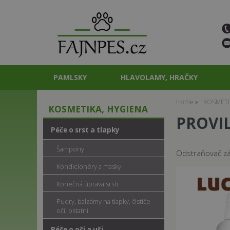
PAMLSKY
HLAVOLAMY, HRAČKY
Home
KOSMETI
KOSMETIKA, HYGIENA
PROVIL
Péče o srst a tlapky
Šampony
Odstraňovač zá
Kondicionéry a masky
Konečná úprava srsti
Pudry, balzámy na tlapky, čističe
očí, ostatní
Péče o oči a uši