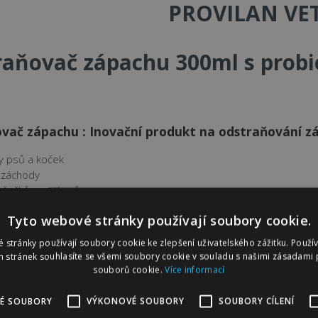
PROVILAN VE
aňovač zápachu 300ml s probi
vač zápachu : Inovační produkt na odstraňování z
ky psů a koček
í záchody
y křečků a potkanů
ia
Tyto webové stránky používají soubory cookie.
 kde se zvíře zdržuje, jako je gauč a pod.
 stránky používají soubory cookie ke zlepšení uživatelského zážitku. Použí
ač zápachu
je špičkový produkt, který spojuje inovace a vědecký
 stránek souhlasíte se všemi soubory cookie v souladu s našimi zásadami 
 zvířat. Tento odstraňovač zápachu se stal spolehlivým řešením pro 
souborů cookie.
Více informací
ostředí ve svém domě. Vyrobeno v Lucembursku.
É SOUBORY
VÝKONOVÉ SOUBORY
SOUBORY CÍLENÍ
oorganismy
- Probiotika:
Hlavní složkou LUCA+ Odstraňovač zápa