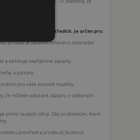
chu na mikroskopické úrovni. To znamená, že
roji.
použitelný v
různých prostředích. Je určen pro:
nto produkt je ideálním řešením k odstranění
bory
t a eliminuje nepříjemné zápachy.
áva účtu. Webové stránky
řečky a potkany.
eráriích pro vaše exotické mazlíčky.
ního košíku uživatele a
vatele na webových
ý, že můžete odstranit zápachy z oblíbených
zapamatování předvoleb
ner cookie Cookie-
e přímo na jejich zdroji. Díky probiotikům, které
ěny.
votnímu prostředí a prodlouží životnost
Zásady