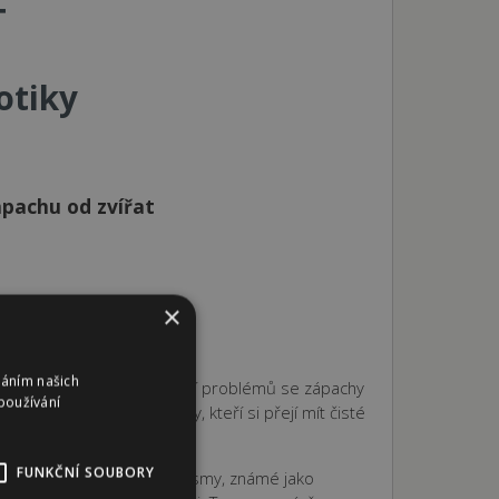
T
otiky
ápachu od zvířat
×
váním našich
 výzkum pro efektivní řešení problémů se zápachy
používání
majitele domácí mazlíčky, kteří si přejí mít čisté
FUNKČNÍ SOUBORY
chu jsou živé mikroorganismy, známé jako