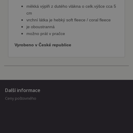
cookie správně používat.
měkká výplň z dutého vlákna o celk.výšce cca 5
Poskytovatel
cm
Název
Vyprší
Popis
/ Doména
vrchní látka je hebký soft fleece / coral fleece
shop5_kosik
.fajnpes.cz
10 dní
Tento soubor
je oboustranná
cookie se
používá ke
možno prát v pračce
sledování
položek
Vyrobeno v České republice
nákupního
košíku
uživatele a
detailů relace
pro účely
udržování a
řízení
nakupování
uživatele na
webových
stránkách.
Další informace
CookieScriptConsent
1
Tento soubor
CookieScript
Ceny poštovného
měsíc
cookie
fajnpes.cz
používá
Zásady
služba
Cookie-
ochrany osobních údajů Google
Script.com k
zapamatován
předvoleb
souhlasu se
soubory