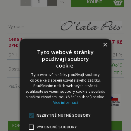
ks
Výrobce:
Cena s
217 Kč
×
DPH:
Tyto webové stránky
DPH:
21 %
používají soubory
Skladem
( rozměry 50x40
cookie.
Dostupnost:
cm )
Tyto webové stránky používají soubory
cookie ke zlepšení uživatelského zážitku.
-
Matrace, podložky, deky
Používáním našich webových stránek
PELÍŠKY, PŘEPRAVNÍ TAŠKY
souhlasíte se všemi soubory cookie v souladu
s našimi zásadami používání souborů cookie.
Více informací
NEZBYTNĚ NUTNÉ SOUBORY
POPIS
VÝKONOVÉ SOUBORY