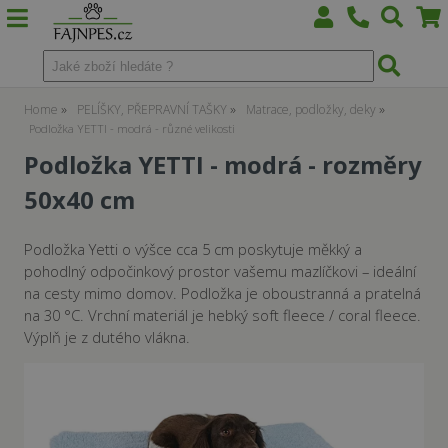
Home
PELÍŠKY, PŘEPRAVNÍ TAŠKY
Matrace, podložky, deky
Podložka YETTI - modrá - různé velikosti
Podložka YETTI - modrá - rozměry
50x40 cm
Podložka Yetti o výšce cca 5 cm poskytuje měkký a
pohodlný odpočinkový prostor vašemu mazlíčkovi – ideální
na cesty mimo domov. Podložka je oboustranná a pratelná
na 30 °C. Vrchní materiál je hebký soft fleece / coral fleece.
Výplň je z dutého vlákna.