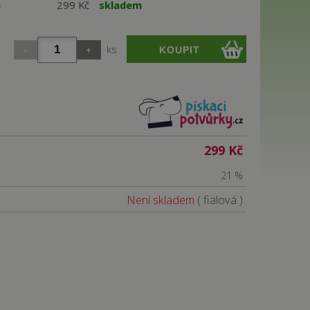
á
299 Kč
skladem
ks
299 Kč
21 %
Není skladem
( fialová )