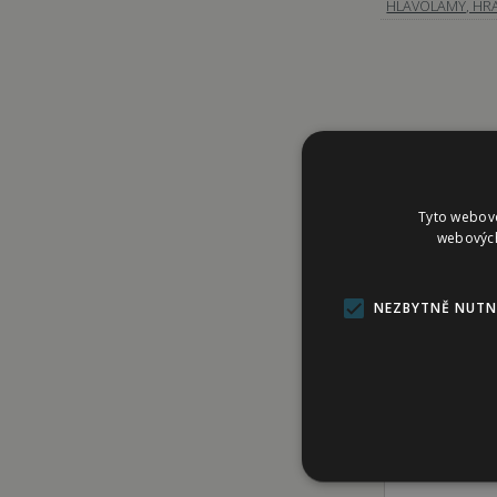
HLAVOLAMY, HR
POPIS
G
Tyto webové
ZÁKLADNÍ
webových
Pískací p
heboučkým p
NEZBYTNĚ NUTN
hvězdice je
Pískací p
vypodšitý 
hvězdice v
MATERIÁ