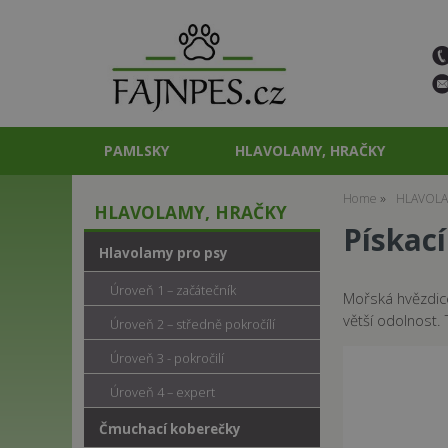
PAMLSKY
HLAVOLAMY, HRAČKY
Home
HLAVOLA
HLAVOLAMY, HRAČKY
Pískac
Hlavolamy pro psy
Úroveň 1 – začátečník
Mořská hvězdic
větší odolnost.
Úroveň 2 – středně pokročílí
Úroveň 3 - pokročilí
Úroveň 4 – expert
Čmuchací koberečky