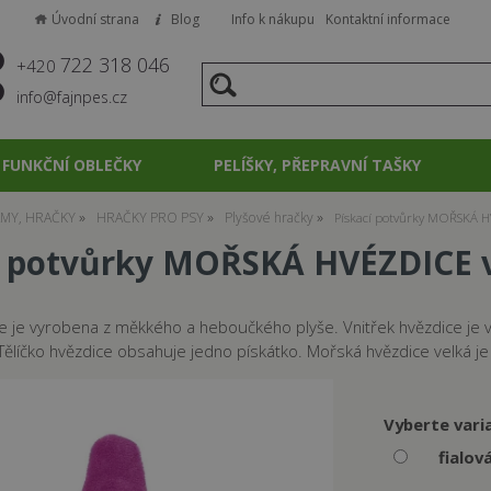
Úvodní strana
Blog
Info k nákupu
Kontaktní informace
722 318 046
+420
info@fajnpes.cz
FUNKČNÍ OBLEČKY
PELÍŠKY, PŘEPRAVNÍ TAŠKY
MY, HRAČKY
HRAČKY PRO PSY
Plyšové hračky
Pískací potvůrky MOŘSKÁ H
í potvůrky MOŘSKÁ HVÉZDICE v
e je vyrobena z měkkého a heboučkého plyše. Vnitřek hvězdice je 
 Tělíčko hvězdice obsahuje jedno pískátko. Mořská hvězdice velká je
Vyberte vari
fialov