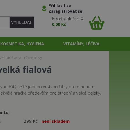
Přihlásit se
Zaregistrovat se
Počet položek: 0
0,00 Kč
KOSMETIKA, HYGIENA
VITAMÍNY, LÉČIVA
VÉZDICE velká - různé barvy
elká fialová
vypodšitý ještě jednou vrstvou látky pro mnohem
 skvělá hračka především pro střední a velké pejsky.
antu:
á
299 Kč
není skladem