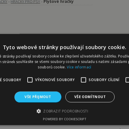
-
-
Plyšové hračky
AČKY
HRAČKY PRO PSY
PSR
Tyto webové stránky používají soubory cookie.
 stránky používají soubory cookie ke zlepšení uživatelského zážitku. Použí
 POPIS PRODUKTU:
 stránek souhlasíte se všemi soubory cookie v souladu s našimi zásadami 
souborů cookie.
Více informací
otvůrky MOŘSKÁ HVÉZDICE velká
od českého výrobce
PÍSK
lyšem a zajímavým tvarem. Na rozdíl od našich ostatních potvůre
É SOUBORY
VÝKONOVÉ SOUBORY
SOUBORY CÍLENÍ
 „létající“ hračka. Pokud váš chlupáč rád aportuje, bude jistě 
otvůrky MOŘSKÁ HVÉZDICE velká
je vyrobena
z měkkého a
VŠE PŘIJMOUT
VŠE ODMÍTNOUT
ještě jednou vrstvou látky pro mnohem větší odolnost. Tělíčko 
elká je skvělá hračka především
pro střední a velké pejsky.
ZOBRAZIT PODROBNOSTI
POWERED BY COOKIESCRIPT
L: