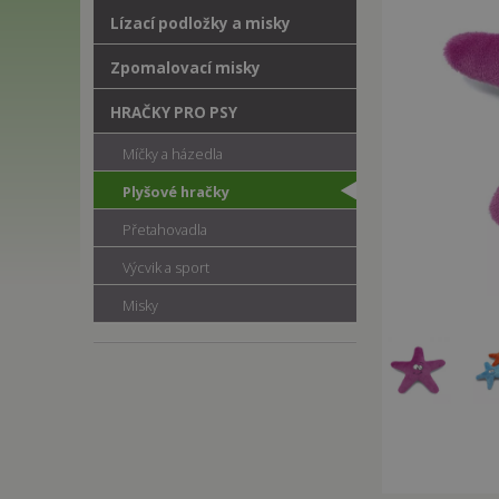
Lízací podložky a misky
Zpomalovací misky
HRAČKY PRO PSY
Míčky a házedla
Plyšové hračky
Přetahovadla
Výcvik a sport
Misky