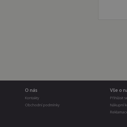
test_cookie
Google LL
.doubleclic
O nás
Vše o 
Kontakty
Přihlásit s
Obchodní podmínky
Nákupní k
Reklamac