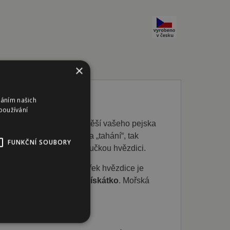
×
váním našich
používání
ACÍ
POTVŮRKY
jistě potěší vašeho pejska
k, které jsou ideální na „tahání“, tak
FUNKČNÍ SOUBORY
s nadšením běhat pro měkoučkou hvězdici.
 heboučkého plyše
. Vnitřek hvězdice je
hvězdice obsahuje
jedno pískátko
. Mořská