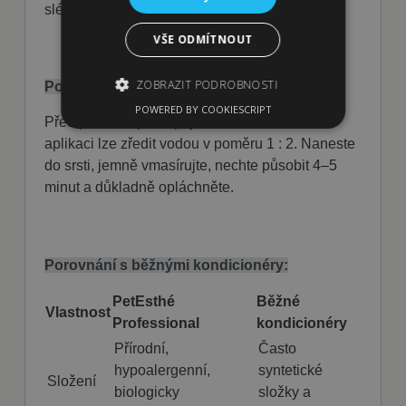
sléz, heřmánek).
VŠE ODMÍTNOUT
ZOBRAZIT PODROBNOSTI
Použití:
POWERED BY COOKIESCRIPT
Před použitím protřepejte. Pro rovnoměrnou
aplikaci lze zředit vodou v poměru 1 : 2. Naneste
Nezbytně nutné soubory
do srsti, jemně vmasírujte, nechte působit 4–5
Výkonové soubory
Soubory cílení
minut a důkladně opláchněte.
Funkční soubory
Nezbytně nutné soubory cookie umožňují
základní funkce webových stránek, jako je
Porovnání s běžnými kondicionéry:
přihlášení uživatele a správa účtu. Webové
stránky nelze bez nezbytně nutných souborů
cookie správně používat.
PetEsthé
Běžné
Vlastnost
Poskytovatel
Professional
kondicionéry
Název
Vyprší
Popis
/ Doména
Přírodní,
Často
shop5_kosik
.fajnpes.cz
10 dní
Tento soubor
hypoalergenní,
syntetické
cookie se
Složení
používá ke
biologicky
složky a
sledování