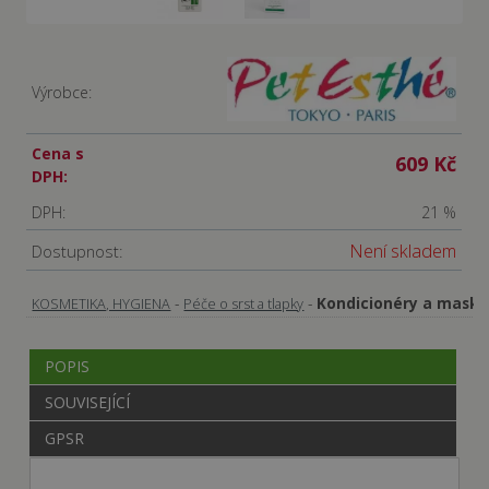
Výrobce:
Cena s
609 Kč
DPH:
DPH:
21 %
Není skladem
Dostupnost:
-
-
Kondicionéry a masky
KOSMETIKA, HYGIENA
Péče o srst a tlapky
POPIS
SOUVISEJÍCÍ
GPSR