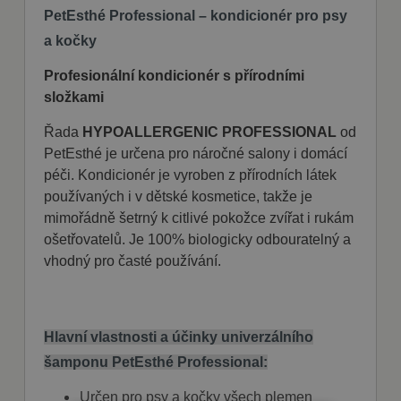
PetEsthé Professional – kondicionér pro psy
a kočky
Profesionální kondicionér s přírodními
složkami
Řada
HYPOALLERGENIC PROFESSIONAL
od
PetEsthé je určena pro náročné salony i domácí
péči. Kondicionér je vyroben z přírodních látek
používaných i v dětské kosmetice, takže je
mimořádně šetrný k citlivé pokožce zvířat i rukám
ošetřovatelů. Je 100% biologicky odbouratelný a
vhodný pro časté používání.
Hlavní vlastnosti a účinky univerzálního
šamponu PetEsthé Professional:
Určen pro psy a kočky všech plemen