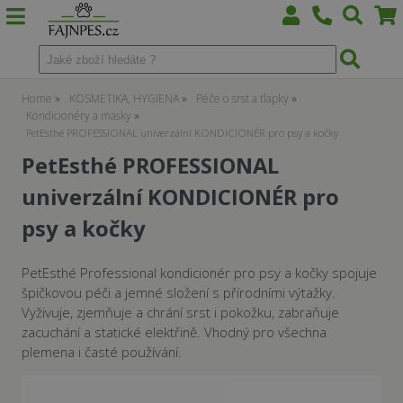
Home
KOSMETIKA, HYGIENA
Péče o srst a tlapky
Kondicionéry a masky
PetEsthé PROFESSIONAL univerzální KONDICIONÉR pro psy a kočky
PetEsthé PROFESSIONAL
univerzální KONDICIONÉR pro
psy a kočky
PetEsthé Professional kondicionér pro psy a kočky spojuje
špičkovou péči a jemné složení s přírodními výtažky.
Vyživuje, zjemňuje a chrání srst i pokožku, zabraňuje
zacuchání a statické elektřině. Vhodný pro všechna
plemena i časté používání.