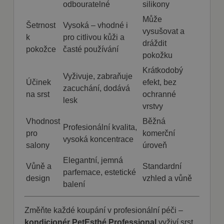
odbouratelné
silikony
položek
nákupního
košíku
Může
Šetrnost
Vysoká – vhodné i
uživatele a
vysušovat a
detailů relace
k
pro citlivou kůži a
pro účely
dráždit
udržování a
pokožce
časté používání
řízení
pokožku
nakupování
uživatele na
Krátkodobý
webových
Vyživuje, zabraňuje
stránkách.
Účinek
efekt, bez
zacuchání, dodává
na srst
ochranné
CookieScriptConsent
1
Tento soubor
CookieScript
lesk
měsíc
cookie
fajnpes.cz
vrstvy
používá
Zásady
služba
Vhodnost
Běžná
Cookie-
ochrany osobních údajů Google
Profesionální kvalita,
Script.com k
pro
komerční
zapamatován
vysoká koncentrace
předvoleb
salony
úroveň
souhlasu se
soubory
Elegantní, jemná
cookie
Vůně a
Standardní
parfemace, estetické
návštěvníků.
design
vzhled a vůně
Je nutné, aby
balení
banner
cookie
Cookie-
Script.com
Změňte každé koupání v profesionální péči –
fungoval
správně.
kondicionér PetEsthé Professional
vyživí srst,