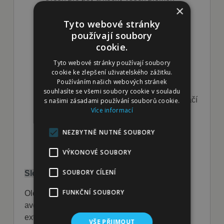
×
Vyživuje a chrání srst i pokožku
Tyto webové stránky
používají soubory
Zabraňuje tvorbě žmolků a statické
cookie.
elektřiny
Tyto webové stránky používají soubory
Umožňuje výživné zábaly a hloubkovou
cookie ke zlepšení uživatelského zážitku.
hydrataci
Používáním našich webových stránek
souhlasíte se všemi soubory cookie v souladu
Elegantní vůně, vysoká koncentrace – stačí
s našimi zásadami používání souborů cookie.
Více informací
malé množství
Šetrný k pokožce i životnímu prostředí
NEZBYTNĚ NUTNÉ SOUBORY
VÝKONOVÉ SOUBORY
SOUBORY CÍLENÍ
Složení:
FUNKČNÍ SOUBORY
Olej z pšeničných klíčků, tokoferol (vitamin E),
avokádový a šípkový olej, směs rostlinných
extraktů (česnek, arnika, okurka, břečťan, bez,
VŠE PŘIJMOUT