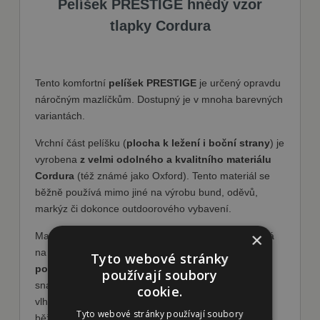
Pelíšek PRESTIGE hnědý vzor
tlapky Cordura
Tento komfortní
pelíšek PRESTIGE
je určený opravdu
náročným mazlíčkům. Dostupný je v mnoha barevných
variantách.
Vrchní část pelíšku (
plocha k ležení i boční strany
) je
vyrobena
z velmi odolného a kvalitního materiálu
Cordura
(též známé jako Oxford). Tento materiál se
běžně používá mimo jiné na výrobu bund, oděvů,
markýz či dokonce outdoorového vybavení.
×
Materiál Cordura je pevná a kvalitní tkanina příjemná
na dotek vyznačující se
zvýšenou odolností proti
Tyto webové stránky
poškrábání a je voděodpudivá
. Kromě toho se
používají soubory
snadno čistí, ve většině případů stačí pelech otřít
cookie.
vlhkým hadříkem a nečistoty zmizí. Používáním a
Tyto webové stránky používají soubory
běžnou údržbou neztrácí tvar a nemění barvu. Tento