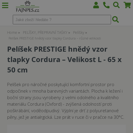
Home
PELÍŠKY, PŘEPRAVNÍ TAŠKY
Pelíšky
Pelíšek PRESTIGE hnědý vzor tlapky Cordura – různé velikosti
Pelíšek PRESTIGE hnědý vzor
tlapky Cordura – Velikost L - 65 x
50 cm
Pelíšek pro náročné poskytující komfortní prostor pro
odpočinek v mnoha barevných variantách. Plocha k ležení i
boční strany jsou vyrobeny z velmi odolného a kvalitního
materiálu Cordura (Oxford) - zvýšená odolností proti
poškrábání, voděodpudivý. Výplní je drť z polyuretanové
pěny, jež je antialrgická. Lze prát v ruce či v pračce na 30°C.