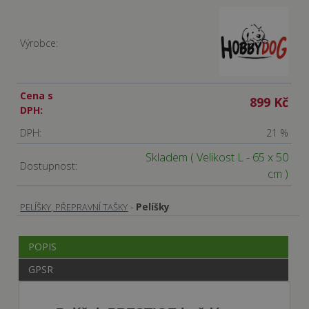
Výrobce:
Cena s
899 Kč
DPH:
DPH:
21 %
Skladem
( Velikost L - 65 x 50
Dostupnost:
cm )
-
Pelíšky
PELÍŠKY, PŘEPRAVNÍ TAŠKY
POPIS
GPSR