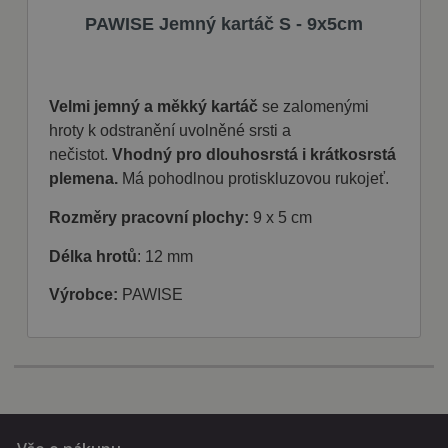
Nezbytně nutné soubory cookie umožňují
PAWISE Jemný kartáč S - 9x5cm
základní funkce webových stránek, jako je
přihlášení uživatele a správa účtu. Webové
stránky nelze bez nezbytně nutných souborů
cookie správně používat.
Velmi jemný a měkký kartáč
se zalomenými
Poskytovatel
Název
Vyprší
Popis
/ Doména
hroty k odstranění uvolněné srsti a
nečistot.
Vhodný pro dlouhosrstá i krátkosrstá
shop5_kosik
.fajnpes.cz
10 dní
Tento soubor
cookie se
plemena.
Má pohodlnou protiskluzovou rukojeť.
používá ke
sledování
položek
Rozměry pracovní plochy:
9 x 5 cm
nákupního
košíku
uživatele a
Délka hrotů
: 12 mm
detailů relace
pro účely
Výrobce:
PAWISE
udržování a
řízení
nakupování
uživatele na
webových
stránkách.
CookieScriptConsent
1
Tento soubor
CookieScript
měsíc
cookie
fajnpes.cz
používá
Zásady
služba