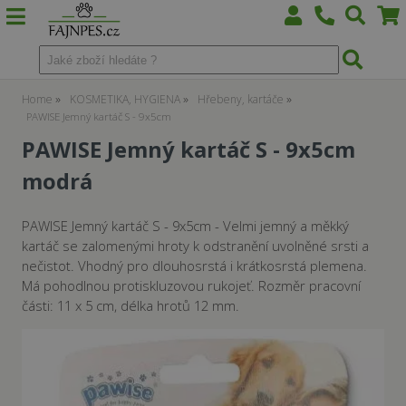
Home
KOSMETIKA, HYGIENA
Hřebeny, kartáče
PAWISE Jemný kartáč S - 9x5cm
PAWISE Jemný kartáč S - 9x5cm
modrá
PAWISE Jemný kartáč S - 9x5cm - Velmi jemný a měkký
kartáč se zalomenými hroty k odstranění uvolněné srsti a
nečistot. Vhodný pro dlouhosrstá i krátkosrstá plemena.
Má pohodlnou protiskluzovou rukojeť. Rozměr pracovní
části: 11 x 5 cm, délka hrotů 12 mm.