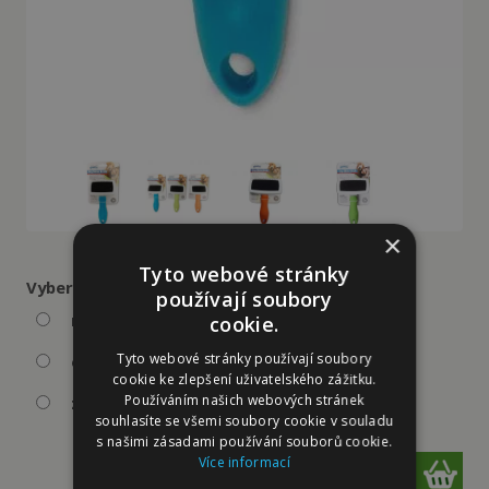
×
Tyto webové stránky
Vyberte variantu:
používají soubory
modrá
125 Kč
není skladem
cookie.
Tyto webové stránky používají soubory
oranžová
125 Kč
není skladem
cookie ke zlepšení uživatelského zážitku.
Používáním našich webových stránek
zelená
125 Kč
skladem
souhlasíte se všemi soubory cookie v souladu
s našimi zásadami používání souborů cookie.
Více informací
ks