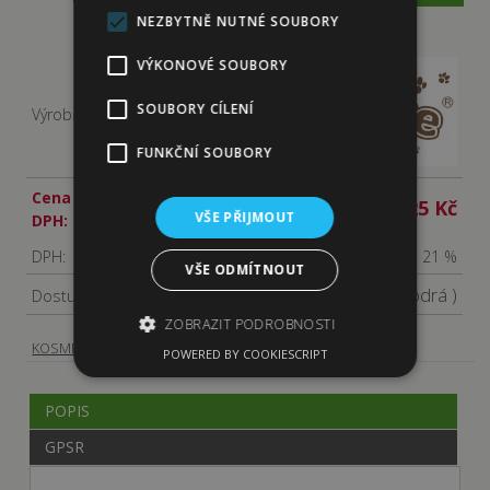
NEZBYTNĚ NUTNÉ SOUBORY
VÝKONOVÉ SOUBORY
SOUBORY CÍLENÍ
Výrobce:
FUNKČNÍ SOUBORY
Cena s
125 Kč
VŠE PŘIJMOUT
DPH:
DPH:
21 %
VŠE ODMÍTNOUT
Není skladem
( modrá )
Dostupnost:
ZOBRAZIT PODROBNOSTI
-
Hřebeny, kartáče
KOSMETIKA, HYGIENA
POWERED BY COOKIESCRIPT
Nezbytně nutné soubory
POPIS
Výkonové soubory
Soubory cílení
GPSR
Funkční soubory