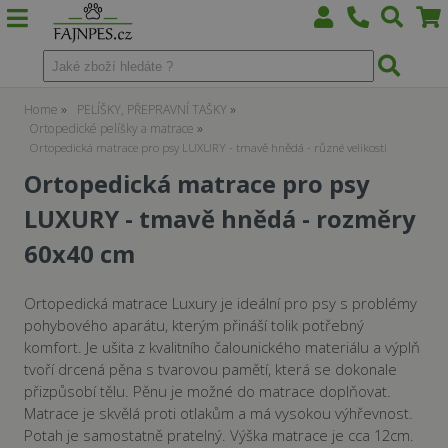
Home
PELÍŠKY, PŘEPRAVNÍ TAŠKY
Ortopedické pelíšky a matrace
Ortopedická matrace pro psy LUXURY - tmavě hnědá - různé velikosti
Ortopedická matrace pro psy
LUXURY - tmavě hnědá - rozměry
60x40 cm
Ortopedická matrace Luxury je ideální pro psy s problémy
pohybového aparátu, kterým přináší tolik potřebný
komfort. Je ušita z kvalitního čalounického materiálu a výplň
tvoří drcená pěna s tvarovou pamětí, která se dokonale
přizpůsobí tělu. Pěnu je možné do matrace doplňovat.
Matrace je skvělá proti otlakům a má vysokou výhřevnost.
Potah je samostatně pratelný. Výška matrace je cca 12cm.