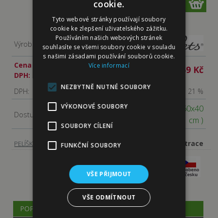
ks
cookie.
Tyto webové stránky používají soubory
cookie ke zlepšení uživatelského zážitku.
Používáním našich webových stránek
Výrobce:
souhlasíte se všemi soubory cookie v souladu
s našimi zásadami používání souborů cookie.
Cena s
Více informací
959 Kč
DPH:
NEZBYTNĚ NUTNÉ SOUBORY
DPH:
21 %
VÝKONOVÉ SOUBORY
Skladem
( rozměry 60x40
Dostupnost:
cm )
SOUBORY CÍLENÍ
-
Ortopedické pelíšky a matrace
PELÍŠKY, PŘEPRAVNÍ TAŠKY
FUNKČNÍ SOUBORY
VŠE PŘIJMOUT
VŠE ODMÍTNOUT
POPIS