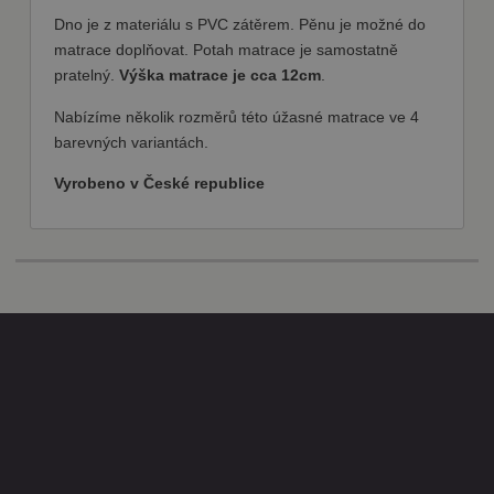
udržování a
řízení
Dno je z materiálu s PVC zátěrem. Pěnu je možné do
nakupování
matrace doplňovat. Potah matrace je samostatně
uživatele na
webových
pratelný.
Výška matrace je cca 12cm
.
stránkách.
Nabízíme několik rozměrů této úžasné matrace ve 4
CookieScriptConsent
1
Tento soubor
CookieScript
měsíc
cookie
fajnpes.cz
barevných variantách.
používá
Zásady
služba
Cookie-
ochrany osobních údajů Google
Vyrobeno v České republice
Script.com k
zapamatován
předvoleb
souhlasu se
soubory
cookie
návštěvníků.
Je nutné, aby
banner
cookie
Cookie-
Script.com
fungoval
správně.