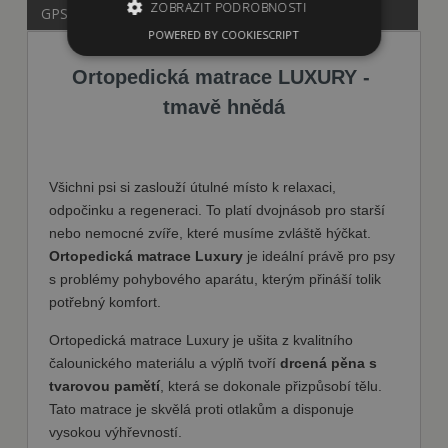
ZOBRAZIT PODROBNOSTI
GPSR
POWERED BY COOKIESCRIPT
Ortopedická matrace LUXURY -
Nezbytně nutné soubory
tmavě hnědá
Výkonové soubory
Soubory cílení
Funkční soubory
Nezbytně nutné soubory cookie umožňují
Všichni psi si zaslouží útulné místo k relaxaci,
základní funkce webových stránek, jako je
přihlášení uživatele a správa účtu. Webové
odpočinku a regeneraci. To platí dvojnásob pro starší
stránky nelze bez nezbytně nutných souborů
nebo nemocné zvíře, které musíme zvláště hýčkat.
cookie správně používat.
Ortopedická matrace Luxury
je ideální právě pro psy
Poskytovatel
Název
Vyprší
Popis
s problémy pohybového aparátu, kterým přináší tolik
/ Doména
potřebný komfort.
shop5_kosik
.fajnpes.cz
10 dní
Tento soubor
cookie se
Ortopedická matrace Luxury je ušita z kvalitního
používá ke
sledování
čalounického materiálu a výplň tvoří
drcená pěna s
položek
nákupního
tvarovou pamětí
, která se dokonale přizpůsobí tělu.
košíku
Tato matrace je skvělá proti otlakům a disponuje
uživatele a
detailů relace
vysokou výhřevností.
pro účely