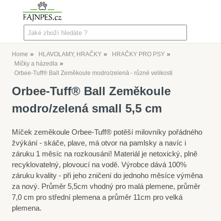
Home
HLAVOLAMY, HRAČKY
HRAČKY PRO PSY
Míčky a házedla
Orbee-Tuff® Ball Zeměkoule modro/zelená - různé velikosti
Orbee-Tuff® Ball Zeměkoule
modro/zelená small 5,5 cm
Míček zeměkoule Orbee-Tuff® potěší milovníky pořádného
žvýkání - skáče, plave, má otvor na pamlsky a navíc i záruku
1 měsíc na rozkousání! Materiál je netoxický, plně
recyklovatelný, plovoucí na vodě. Výrobce dává 100%
záruku kvality - při jeho zničení do jednoho měsíce výměna
za nový. Průměr 5,5cm vhodný pro malá plemene, průměr
7,0 cm pro střední plemena a průměr 11cm pro velká
plemena.