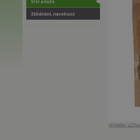
Srst a kůže
Zklidnění, nevolnost
VITAMÍNY, LÉČIV