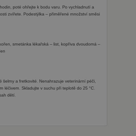
din, poté ohřejte k bodu varu. Po vychladnutí a
nosti zvířete. Podestýlka – přiměřené množství směsi
ního košíku uživatele a
vatele na webových
kořen, smetánka lékařská – list, kopřiva dvoudomá –
zapamatování předvoleb
ner cookie Cookie-
řen
Zásady
 šelmy a fretkovité. Nenahrazuje veterinární péči,
m léčivem. Skladujte v suchu při teplotě do 25 °C.
 aby poskytl osobní
it na webových stránkách.
nformace o tom, jak
ah dětí.
rou koncový uživatel mohl
 podporovat funkčnost
ako soubor cookie relace,
ladkého a
uživatele během jejich
tní společnost Google),
okie.