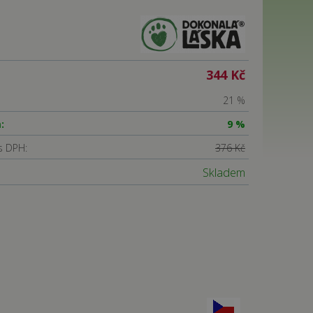
344 Kč
21 %
:
9 %
s DPH:
376 Kč
Skladem