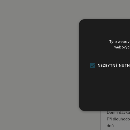
POPIS
G
Tyto webové
webových
NEZBYTNĚ NUTN
Bylinná podp
syntetickýc
Způsob pou
Základní způ
Denní dávka:
Nez
Při dlouhodo
dnů.
Nezbytně nutné soubory coo