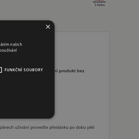
×
váním našich
ylinná směs 100g
používání
FUNKČNÍ SOUBORY
kcích u zvířat.
100% přírodní produkt bez
bory
týdnech užívání proveďte přestávku po dobu pěti
áva účtu. Webové stránky