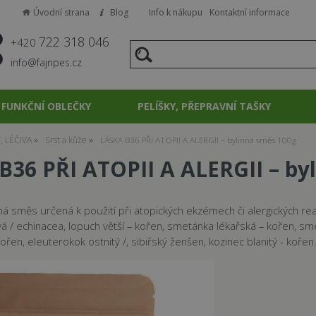
Úvodní strana
Blog
Info k nákupu
Kontaktní informace
722 318 046
+420
info@fajnpes.cz
FUNKČNÍ OBLEČKY
PELÍŠKY, PŘEPRAVNÍ TAŠKY
, LÉČIVA
Srst a kůže
LÁSKA B36 PŘI ATOPII A ALERGII – bylinná směs 100g
B36 PŘI ATOPII A ALERGII – by
á směs určená k použití při atopických ekzémech či alergických reak
á / echinacea, lopuch větší – kořen, smetánka lékařská – kořen, sme
kořen, eleuterokok ostnitý /, sibiřský ženšen, kozinec blanitý - kořen