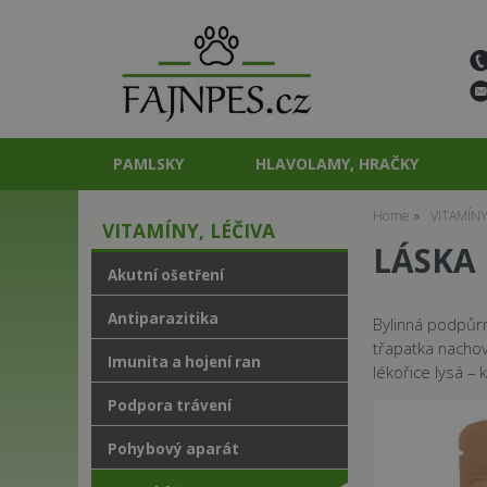
PAMLSKY
HLAVOLAMY, HRAČKY
Home
VITAMÍNY
VITAMÍNY, LÉČIVA
LÁSKA 
Akutní ošetření
Antiparazitika
Bylinná podpůrn
třapatka nachov
Imunita a hojení ran
lékořice lysá – 
Podpora trávení
Pohybový aparát