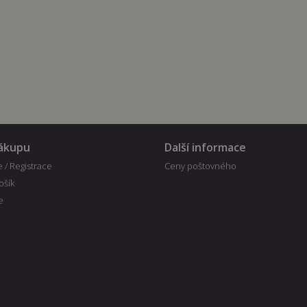
nákupu
Další informace
e / Registrace
Ceny poštovného
ošík
e