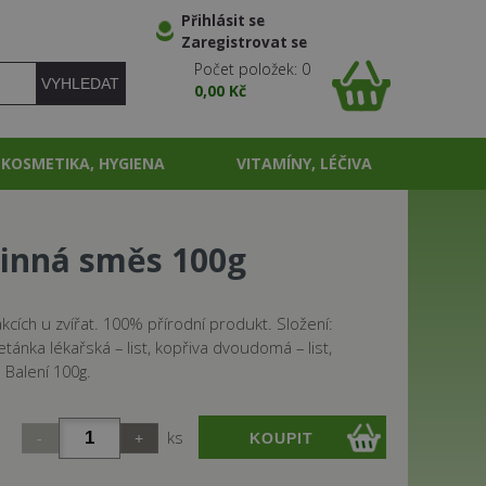
Přihlásit se
Zaregistrovat se
Počet položek: 0
0,00 Kč
KOSMETIKA, HYGIENA
VITAMÍNY, LÉČIVA
linná směs 100g
cích u zvířat. 100% přírodní produkt. Složení:
tánka lékařská – list, kopřiva dvoudomá – list,
. Balení 100g.
ks