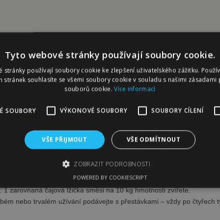
PSR
Tyto webové stránky používají soubory cookie.
 stránky používají soubory cookie ke zlepšení uživatelského zážitku. Použí
LÁSKA B36 PŘI ATOPII A ALERGII - b
 stránek souhlasíte se všemi soubory cookie v souladu s našimi zásadami 
souborů cookie.
Více informací
É SOUBORY
VÝKONOVÉ SOUBORY
SOUBORY CÍLENÍ
ůrná směs určená k použití při atopických ekzémech či alergických rea
h příměsí a konzervantů.
VŠE PŘIJMOUT
VŠE ODMÍTNOUT
žití:
ZOBRAZIT PODROBNOSTI
POWERED BY COOKIESCRIPT
sob použití:
přimíchejte bylinnou směs přímo do potravy.
 1 zarovnaná čajová lžička směsi na 10 kg hmotnosti zvířete.
bytně nutné soubory
Výkonové soubory
Soubory cílení
Funkční sou
bém nebo trvalém užívání podávejte s přestávkami – vždy po čtyřech 
kie umožňují základní funkce webových stránek, jako je přihlášení uživatele a spr