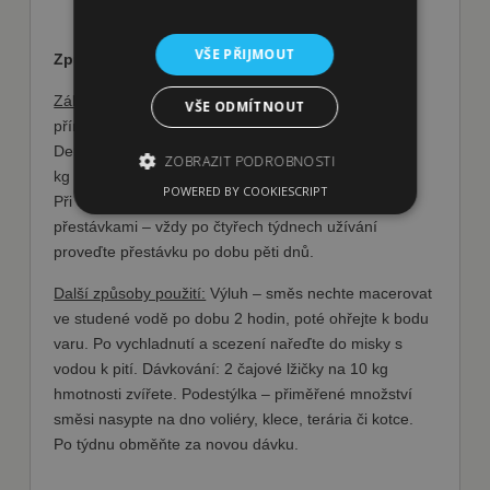
VŠE PŘIJMOUT
Způsob použití:
Základní způsob použití:
přimíchejte bylinnou směs
VŠE ODMÍTNOUT
přímo do potravy.
Denní dávka: 1 zarovnaná čajová lžička směsi na 10
ZOBRAZIT PODROBNOSTI
kg hmotnosti zvířete.
POWERED BY COOKIESCRIPT
Při dlouhodobém nebo trvalém užívání podávejte s
přestávkami – vždy po čtyřech týdnech užívání
Nezbytně nutné soubory
proveďte přestávku po dobu pěti dnů.
Výkonové soubory
Soubory cílení
Další způsoby použití:
Výluh – směs nechte macerovat
Funkční soubory
ve studené vodě po dobu 2 hodin, poté ohřejte k bodu
varu. Po vychladnutí a scezení nařeďte do misky s
Nezbytně nutné soubory cookie umožňují
základní funkce webových stránek, jako je
vodou k pití. Dávkování: 2 čajové lžičky na 10 kg
přihlášení uživatele a správa účtu. Webové
hmotnosti zvířete. Podestýlka – přiměřené množství
stránky nelze bez nezbytně nutných souborů
cookie správně používat.
směsi nasypte na dno voliéry, klece, terária či kotce.
Po týdnu obměňte za novou dávku.
Poskytovatel
Název
Vyprší
Popis
/ Doména