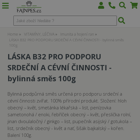
Home
VITAMÍNY, LÉČIVA
Imunita a hojení ran
LÁSKA B32 PRO PODPORU SRDEČNÍ A CÉVNÍ ČINNOSTI - bylinná směs
100g
LÁSKA B32 PRO PODPORU
SRDEČNÍ A CÉVNÍ ČINNOSTI -
bylinná směs 100g
Bylinná podpůrná směs určená pro podporu srdeční a
cévní činnosti zvířat. 100% přírodní produkt. Složení: hloh
obecný – květ, smetánka lékařská – list, penízovka
sametonohá / enoki, řebříček obecný – květ, přeslička rolní,
jinan dvoulaločný / ginkgo – list, pupečník asijský / gotukola –
list, srdečník obecný - květ a nať, šišák bajkalský – kořen.
Balení 100g.