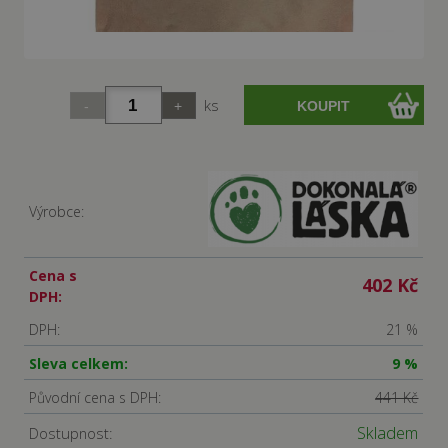
ks
Výrobce:
Cena s
402 Kč
DPH:
DPH:
21 %
Sleva celkem:
9 %
Původní cena s DPH:
441 Kč
Skladem
Dostupnost: