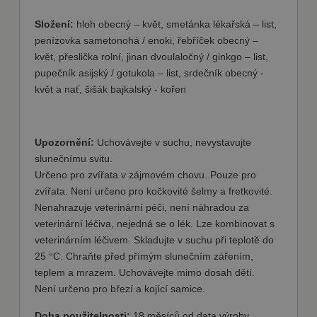
shop5_kosik
.fajnpes.cz
10 dní
Tento soubor
cookie se
Složení:
hloh obecný – květ, smetánka lékařská – list,
používá ke
sledování
penízovka sametonohá / enoki, řebříček obecný –
položek
nákupního
květ, přeslička rolní, jinan dvoulaločný / ginkgo – list,
košíku
pupečník asijský / gotukola – list, srdečník obecný -
uživatele a
detailů relace
květ a nať, šišák bajkalský - kořen
pro účely
udržování a
řízení
nakupování
uživatele na
Upozornění:
Uchovávejte v suchu, nevystavujte
webových
stránkách.
slunečnímu svitu.
CookieScriptConsent
1
Tento soubor
CookieScript
Určeno pro zvířata v zájmovém chovu. Pouze pro
měsíc
cookie
fajnpes.cz
zvířata. Není určeno pro kočkovité šelmy a fretkovité.
používá
Zásady
služba
Nenahrazuje veterinární péči, není náhradou za
Cookie-
ochrany osobních údajů Google
Script.com k
veterinární léčiva, nejedná se o lék. Lze kombinovat s
zapamatován
veterinárním léčivem. Skladujte v suchu při teplotě do
předvoleb
souhlasu se
25 °C. Chraňte před přímým slunečním zářením,
soubory
teplem a mrazem. Uchovávejte mimo dosah dětí.
cookie
návštěvníků.
Není určeno pro březí a kojící samice.
Je nutné, aby
banner
cookie
Doba použitelnosti:
18 měsíců od data výroby