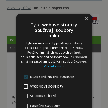
-
Imunita a hojení ran
VITAMÍNY, LÉČIVA
×
Tyto webové stránky
používají soubory
cookie.
POPIS
Tyto webové stránky používají soubory
cookie ke zlepšení uživatelského zážitku.
GPSR
Používáním našich webových stránek
souhlasíte se všemi soubory cookie v souladu
s našimi zásadami používání souborů cookie.
LÁSKA B32 PRO PODPORU
Více informací
SRDEČNÍ A CÉVNÍ ČINNOSTI -
NEZBYTNĚ NUTNÉ SOUBORY
bylinná směs 100g
VÝKONOVÉ SOUBORY
SOUBORY CÍLENÍ
Bylinná podpůrná směs určená pro podporu srdeční a
cévní činnosti zvířat.
100% přírodní produkt.
FUNKČNÍ SOUBORY