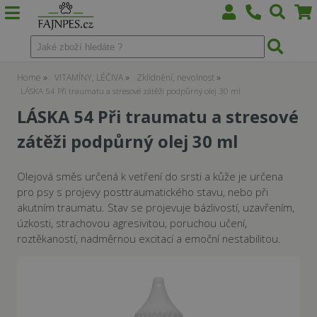
Home
VITAMÍNY, LÉČIVA
Zklidnění, nevolnost
LÁSKA 54 Při traumatu a stresové zátěži podpůrný olej 30 ml
LÁSKA 54 Při traumatu a stresové
zátěži podpůrný olej 30 ml
Olejová směs určená k vetření do srsti a kůže je určena
pro psy s projevy posttraumatického stavu, nebo při
akutním traumatu. Stav se projevuje bázlivostí, uzavřením,
úzkosti, strachovou agresivitou, poruchou učení,
roztěkaností, nadměrnou excitací a emoční nestabilitou.