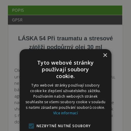
POPIS
GPSR
LÁSKA 54 Při traumatu a stresové
zátěži podpůrný olej 30 ml
×
Tyto webové stránky
používají soubory
Olejová směs určená k vetření do srsti a kůže je
cookie.
určena pro psy s projevy posttraumatického stavu,
nebo při akutním traumatu. Stav se projevuje
Tyto webové stránky používají soubory
bázlivostí, uzavřením, úzkosti, strachovou
cookie ke zlepšení uživatelského zážitku.
agresivitou, poruchou učení, roztěkaností,
Používáním našich webových stránek
souhlasíte se všemi soubory cookie v souladu
nadměrnou excitací a emoční nestabilitou. Směs je
s našimi zásadami používání souborů cookie.
vhodná pro zvířata, která preferují kontakt a dotek
Více informací
s majitelem. Aplikaci je vhodné spojit s relaxačními
doteky.
NEZBYTNĚ NUTNÉ SOUBORY