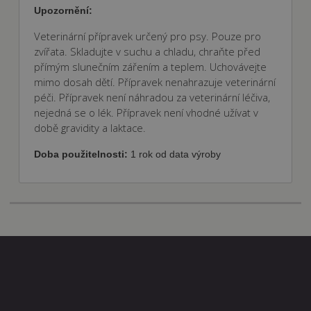
předvoleb
Upozornění:
souhlasu se
soubory
cookie
Veterinární přípravek určený pro psy. Pouze pro
návštěvníků.
zvířata. Skladujte v suchu a chladu, chraňte před
Je nutné, aby
banner
přímým slunečním zářením a teplem. Uchovávejte
cookie
mimo dosah dětí. Přípravek nenahrazuje veterinární
Cookie-
Script.com
péči. Přípravek není náhradou za veterinární léčiva,
fungoval
nejedná se o lék. Přípravek není vhodné užívat v
správně.
době gravidity a laktace.
Doba použitelnosti:
1 rok od data výroby
Poskytovatel
Název
Vyprší
Popis
/ Doména
Poskytovatel
Název
Vyprší
Popis
/ Doména
nastav_lang
.fajnpes.cz
10 dní
Tento soubor
cookie ukládá
shop5_pocitadlo
.fajnpes.cz
10 dní
Tento
Poskytovatel /
Název
Vyprší
Popis
preferované
cookie se
Doména
nastavení jazyka
používá
uživatele, aby
ke
IDE
1 rok
Tento soubor
Google LLC
poskytl osobní
sledování
cookie
.doubleclick.net
zážitek
počtu
nastavuje
zobrazením
návštěv
společnost
webové stránky v
nebo
Doubleclick a
jazyce zvoleném
aktivit na