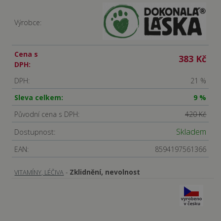
Výrobce:
Cena s
383 Kč
DPH:
DPH:
21 %
Sleva celkem:
9 %
Původní cena s DPH:
420 Kč
Skladem
Dostupnost:
EAN:
8594197561366
-
Zklidnění, nevolnost
VITAMÍNY, LÉČIVA