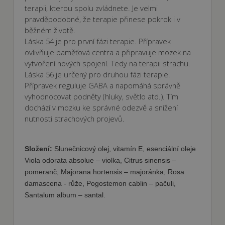
přihlášení uživatele a správa účtu. Webové
terapii, kterou spolu zvládnete. Je velmi
stránky nelze bez nezbytně nutných souborů
pravděpodobné, že terapie přinese pokrok i v
cookie správně používat.
běžném životě.
Poskytovatel
Láska
54 je pro první fázi terapie
. Přípravek
Název
Vyprší
Popis
/ Doména
ovlivňuje paměťová centra a připravuje mozek na
shop5_kosik
.fajnpes.cz
10 dní
Tento soubor
vytvoření nových spojení. Tedy na terapii strachu.
cookie se
Láska
56 je určený pro druhou fázi terapie
.
používá ke
sledování
Přípravek reguluje GABA a napomáhá správně
položek
nákupního
vyhodnocovat podněty (hluky, světlo atd.). Tím
košíku
dochází v mozku ke správné odezvě a snížení
uživatele a
detailů relace
nutnosti strachových projevů.
pro účely
udržování a
řízení
nakupování
Složení:
Slunečnicový olej, vitamín E, esenciální oleje
uživatele na
webových
Viola odorata absolue – violka, Citrus sinensis –
stránkách.
pomeranč, Majorana hortensis – majoránka, Rosa
CookieScriptConsent
1
Tento soubor
CookieScript
damascena - růže, Pogostemon cablin – pačuli,
měsíc
cookie
fajnpes.cz
používá
Santalum album – santal.
Zásady
služba
Cookie-
ochrany osobních údajů Google
Script.com k
zapamatován