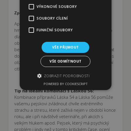
VÝKONOVÉ SOUBORY
Způsob použití:
SOUBORY CÍLENÍ
Aplikační dávka 1 ml (cca 40 kapek) na 5 kg
hmotnosti zvířete. Potřebnou dávku nakapejte do
FUNKČNÍ SOUBORY
dlaní a vetřete na boční stranu krku, nebo do
oblasti zátylku, nebo mezi lopatky či do oblasti
VŠE PŘIJMOUT
beder a kořene ocasu. Přípravek lze také aplikovat
do oblasti třísel. V případě zájmu může zvíře směs
VŠE ODMÍTNOUT
olíznout z ruky, pokud má v pořádku trávení a není
citlivé na oleje.
ZOBRAZIT PODROBNOSTI
POWERED BY COOKIESCRIPT
Tip na ideální kombinaci s Láskou 56:
Kombinace přípravků Láska 54 a Láska 56 pomůže
Nezbytně nutné soubory
vašemu pejskovi zvládnout chvíle extrémního
Výkonové soubory
Soubory cílení
strachu a stresu, které zažívá nejen v období konce
Funkční soubory
roku, ale i při návštěvě veterináře, při akcích s
velkým hlukem apod. Pejsek, který má psychický
Nezbytně nutné soubory cookie umožňují
problém i jindy než v tomto kritickém čase, ocení
základní funkce webových stránek, jako je