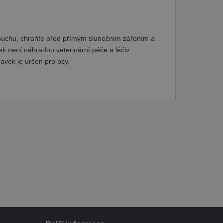
zapamatování předvoleb
ner cookie Cookie-
v suchu, chraňte před přímým slunečním zářením a
ek není náhradou veterinární péče a léčiv
avek je určen pro psy.
Zásady
 aby poskytl osobní
it na webových stránkách.
nformace o tom, jak
rou koncový uživatel mohl
 podporovat funkčnost
ako soubor cookie relace,
ladkého a
uživatele během jejich
tní společnost Google),
okie.