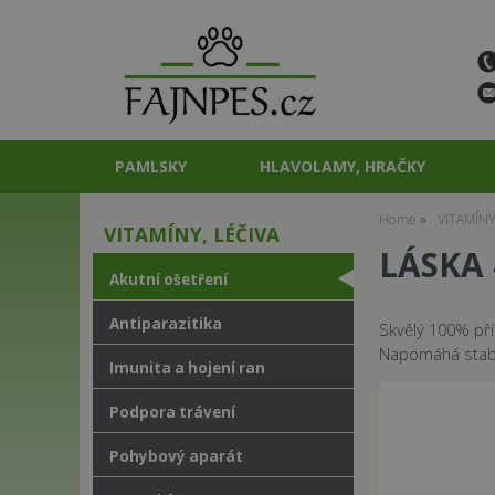
PAMLSKY
HLAVOLAMY, HRAČKY
Home
VITAMÍNY
VITAMÍNY, LÉČIVA
LÁSKA 
Akutní ošetření
Antiparazitika
Skvělý 100% pří
Napomáhá stabil
Imunita a hojení ran
Podpora trávení
Pohybový aparát