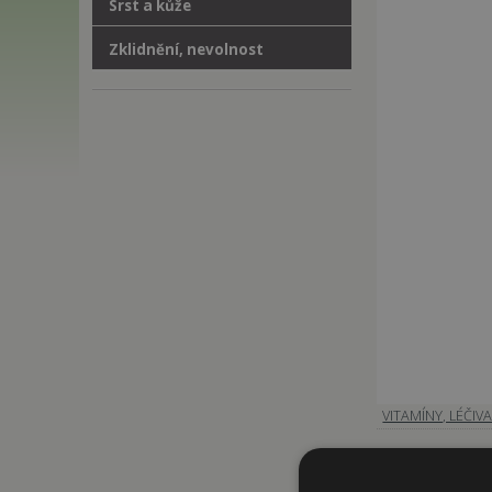
Srst a kůže
Zklidnění, nevolnost
VITAMÍNY, LÉČIV