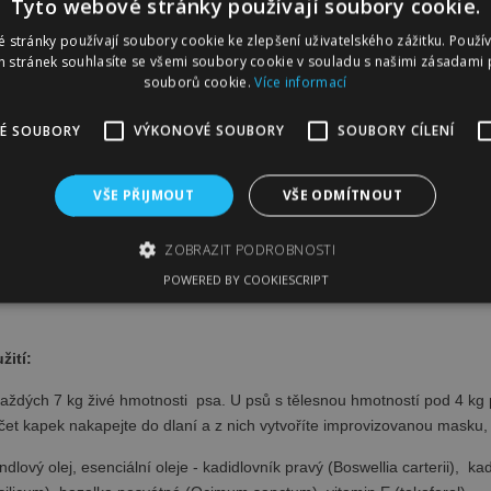
Tyto webové stránky používají soubory cookie.
 stránky používají soubory cookie ke zlepšení uživatelského zážitku. Použí
 stránek souhlasíte se všemi soubory cookie v souladu s našimi zásadami 
PSR
souborů cookie.
Více informací
É SOUBORY
VÝKONOVÉ SOUBORY
SOUBORY CÍLENÍ
LÁSKA 40 Při epileptickém záchvatu 
VŠE PŘIJMOUT
VŠE ODMÍTNOUT
dpůrný 100% přírodní přípravek pro pejsky při epileptickém záchvatu. 
ZOBRAZIT PODROBNOSTI
s
tabilizaci a regeneraci při a po epileptickém záchvatu
. Dokonalá lá
í. Pejskům s epilepsií přináší úlevu a pomáhá jim lépe zvládat záchvat
POWERED BY COOKIESCRIPT
bytně nutné soubory
Výkonové soubory
Soubory cílení
Funkční sou
žití:
kie umožňují základní funkce webových stránek, jako je přihlášení uživatele a spr
h souborů cookie správně používat.
aždých 7 kg živé hmotnosti psa. U psů s tělesnou hmotností pod 4 kg 
oskytovatel
čet kapek nakapejte do dlaní a z nich vytvoříte improvizovanou masku, k
Vyprší
Popis
 Doména
dlový olej, esenciální oleje - kadidlovník pravý (Boswellia carterii), kad
fajnpes.cz
10 dní
Tento soubor cookie se používá ke sledování položek nákup
detailů relace pro účely udržování a řízení nakupování uži