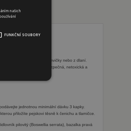
váním našich
používání
FUNKČNÍ SOUBORY
5 ml (100 kapek)
Směs určená k inhalaci z lahvičky nebo z dlaní.
ska 40 je vysoce účinná, bezpečná, netoxická a
y.
bory
áva účtu. Webové stránky
podávejte jednotnou minimální dávku 3 kapky.
terou přiložíte pejskovi těsně k čenichu a tlamičce.
idlovník pilovitý (Boswellia serrata), bazalka pravá
ního košíku uživatele a
vatele na webových