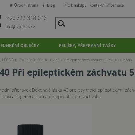
Úvodní strana
Blog
Info k nákupu
Kontaktní informace
722 318 046
+420
info@fajnpes.cz
FUNKČNÍ OBLEČKY
PELÍŠKY, PŘEPRAVNÍ TAŠKY
, LÉČIVA
Akutní ošetření
LÁSKA 40 Při epileptickém záchvatu 5 ml (100 kapek)
40 Při epileptickém záchvatu 5
rodní přípravek Dokonalá láska 40 pro psy trpící epileptickými záchv
izaci a regeneraci při a po epileptickém záchvatu.