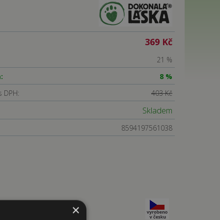
369 Kč
21 %
:
8 %
s DPH:
403 Kč
Skladem
8594197561038
×