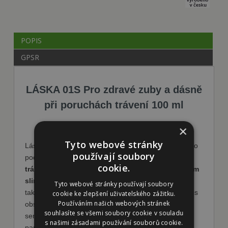
POPIS
GPSR
LÁSKA 01S Pro zdravé zuby a dásně
při poruchách trávení 100 ml
×
Tyto webové stránky
Láska 01S je přírodní netoxický přípravek určený jako
používají soubory
podpůrná péče o dásně a zuby pro psy
s poruchou
cookie.
trávení tuků
, sníženou funkcí či jiným
onemocněním
slinivky a tenkého střeva
. U takto citlivých zvířat je
Tyto webové stránky používají soubory
také vhodné omezení potravin a potravních doplňků s
cookie ke zlepšení uživatelského zážitku.
Používáním našich webových stránek
obsahem tuků jako jsou například ořechy, olejová
souhlasíte se všemi soubory cookie v souladu
semena a plody. Pozornost je také nutné věnovat
s našimi zásadami používání souborů cookie.
pamlskům, které zvířeti podáváte. Trávení tuků je