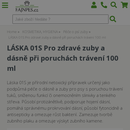
Home
KOSMETIKA, HYGIENA
Péče o psí zuby
LÁSKA 01S Pro zdravé zuby a dásně při poruchách trávení 100 ml
LÁSKA 01S Pro zdravé zuby a
dásně při poruchách trávení 100
ml
Láska 01S je přírodní netoxický přípravek určený jako
podpůrná péče o dásně a zuby pro psy s poruchou trávení
tuků, sníženou funkcí či onemocněním slinivky a tenkého
střeva. Působí protizánětlivě, podporuje hojení dásní,
pomáhá správnému prokrvování dásní, působí fytoncidně a
antisepticky a omezuje růst bakterií. Zamezuje tvorbě
zubního plaku a omezuje výskyt zubního kamene.