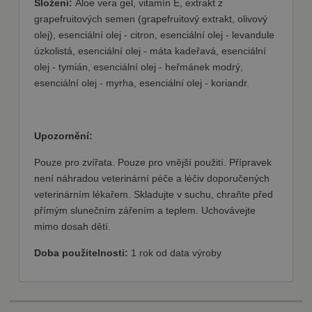
Složení:
Aloe vera gel, vitamín E, extrakt z
používá
Zásady
služba
grapefruitových semen (grapefruitový extrakt, olivový
Cookie-
ochrany osobních údajů Google
Script.com k
olej), esenciální olej - citron, esenciální olej - levandule
zapamatován
úzkolistá, esenciální olej - máta kadeřavá, esenciální
předvoleb
souhlasu se
olej - tymián, esenciální olej - heřmánek modrý,
soubory
esenciální olej - myrha, esenciální olej - koriandr.
cookie
návštěvníků.
Je nutné, aby
banner
cookie
Cookie-
Upozornění:
Script.com
fungoval
správně.
Pouze pro zvířata. Pouze pro vnější použití. Přípravek
není náhradou veterinární péče a léčiv doporučených
veterinárním lékařem. Skladujte v suchu, chraňte před
přímým slunečním zářením a teplem. Uchovávejte
mimo dosah dětí.
Poskytovatel
Název
Vyprší
Popis
/ Doména
Poskytovatel
Doba použitelnosti:
1 rok od data výroby
Název
Vyprší
Popis
/ Doména
nastav_lang
.fajnpes.cz
10 dní
Tento soubor
cookie ukládá
shop5_pocitadlo
.fajnpes.cz
10 dní
Tento
Poskytovatel /
Název
Vyprší
Popis
preferované
cookie se
Doména
nastavení jazyka
používá
uživatele, aby
ke