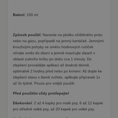
Funkční soubory
Nezbytně nutné soubory cookie umožňují
Balení:
100 ml
základní funkce webových stránek, jako je
přihlášení uživatele a správa účtu. Webové
stránky nelze bez nezbytně nutných souborů
cookie správně používat.
Způsob použití:
Naneste na plošku očištěného prstu
Poskytovatel
Název
Vyprší
Popis
nebo na gázu, popřípadě na jemný kartáček. Jemnými
/ Doména
krouživými pohyby ve směru hodinových ručiček
shop5_kosik
.fajnpes.cz
10 dní
Tento soubor
vtírejte směs do dásní a jemně masírujte dáseň v
cookie se
používá ke
oblasti zubního krčku po dobu cca 1 minuty. Do
sledování
položek
zlepšení provádějte aplikaci až dvakrát denně,
nákupního
optimálně 2 hodiny před nebo po krmení. Až dojde ke
košíku
uživatele a
zlepšení stavu v tlamě zvířete, aplikujte přípravek 1x
detailů relace
pro účely
až 3x týdně. Pouze pro vnější použití.
udržování a
řízení
Před použitím vždy protřepejte!
nakupování
uživatele na
webových
Dávkování
: 2 až 4 kapky pro malé psy, 6 až 12 kapek
stránkách.
pro středně velké psy, až 20 kapek pro velké psy.
CookieScriptConsent
1
Tento soubor
CookieScript
měsíc
cookie
fajnpes.cz