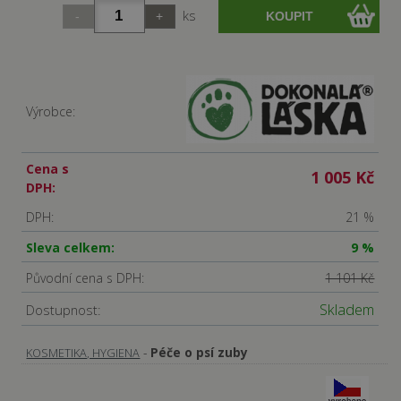
ks
Výrobce:
Cena s
1 005 Kč
DPH:
DPH:
21 %
Sleva celkem:
9 %
Původní cena s DPH:
1 101 Kč
Skladem
Dostupnost:
-
Péče o psí zuby
KOSMETIKA, HYGIENA