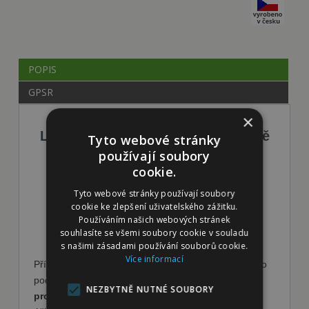
POPIS
GPSR
×
LÁSKA 01 Pro zdravé zuby a dásně
Tyto webové stránky
používají soubory
50 ml
cookie.
Tyto webové stránky používají soubory
cookie ke zlepšení uživatelského zážitku.
Používáním našich webových stránek
souhlasíte se všemi soubory cookie v souladu
s našimi zásadami používání souborů cookie.
Více informací
Přírodní a netoxický přípravek s esenciálními oleji pro
podpůrnou péči o dásně a zuby.
Působí
NEZBYTNĚ NUTNÉ SOUBORY
protizánětlivě a podporuje hojení dásní.
Díky