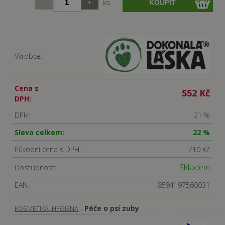
ks
Výrobce:
Cena s
552 Kč
DPH:
DPH:
21 %
Sleva celkem:
22 %
Původní cena s DPH:
710 Kč
Skladem
Dostupnost:
EAN:
8594197560031
-
Péče o psí zuby
KOSMETIKA, HYGIENA