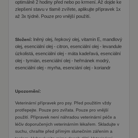
přihlášení uživatele a správa účtu. Webové
optimálně 2 hodiny před nebo po krmení. Až dojde ke
stránky nelze bez nezbytně nutných souborů
zlepšení stavu v tlamě zvířete, aplikujte přípravek 1x
cookie správně používat.
až 3x týdně. Pouze pro vnější použití.
Poskytovatel
Název
Vyprší
Popis
/ Doména
shop5_kosik
.fajnpes.cz
10 dní
Tento soubor
cookie se
Složení:
lněný olej, řepkový olej, vitamin E, mandlový
používá ke
sledování
olej, esenciální olej - citron, esenciální olej - levandule
položek
úzkolistá, esenciální olej - máta kadeřavá, esenciální
nákupního
košíku
olej - tymián, esenciální olej - heřmánek modrý,
uživatele a
detailů relace
esenciální olej - myrha, esenciání olej - koriandr
pro účely
udržování a
řízení
nakupování
uživatele na
Upozornění:
webových
stránkách.
Veterinární přípravek pro psy. Před použitím vždy
CookieScriptConsent
1
Tento soubor
CookieScript
protřepejte. Pouze pro zvířata. Pouze pro vnější
měsíc
cookie
fajnpes.cz
používá
použití. Přípravek není náhradou veterinární péče a
Zásady
služba
Cookie-
léčiv doporučených veterinárním lékařem. Skladujte v
ochrany osobních údajů Google
Script.com k
suchu, chraňte před přímým slunečním zářením a
zapamatován
předvoleb