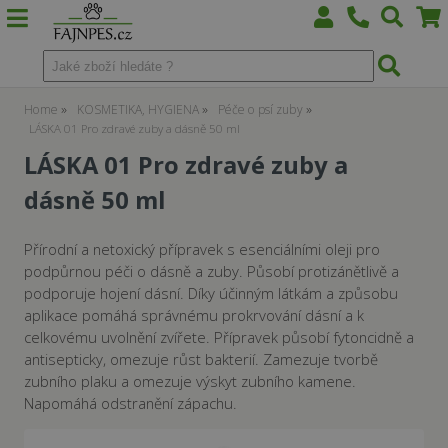
Home
KOSMETIKA, HYGIENA
Péče o psí zuby
LÁSKA 01 Pro zdravé zuby a dásně 50 ml
LÁSKA 01 Pro zdravé zuby a
dásně 50 ml
Přírodní a netoxický přípravek s esenciálními oleji pro
podpůrnou péči o dásně a zuby. Působí protizánětlivě a
podporuje hojení dásní. Díky účinným látkám a způsobu
aplikace pomáhá správnému prokrvování dásní a k
celkovému uvolnění zvířete. Přípravek působí fytoncidně a
antisepticky, omezuje růst bakterií. Zamezuje tvorbě
zubního plaku a omezuje výskyt zubního kamene.
Napomáhá odstranění zápachu.