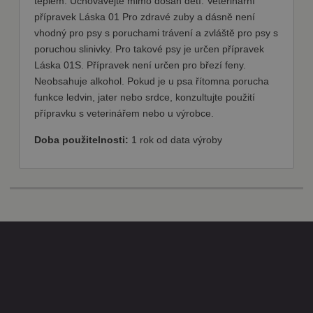
teplem. Uchovávejte mimo dosah dětí. Veterinární
souhlasu se
přípravek Láska 01 Pro zdravé zuby a dásně není
soubory
cookie
vhodný pro psy s poruchami trávení a zvláště pro psy s
návštěvníků.
Je nutné, aby
poruchou slinivky. Pro takové psy je určen přípravek
banner
Láska 01S. Přípravek není určen pro březí feny.
cookie
Cookie-
Neobsahuje alkohol. Pokud je u psa řítomna porucha
Script.com
fungoval
funkce ledvin, jater nebo srdce, konzultujte použití
správně.
přípravku s veterinářem nebo u výrobce.
Doba použitelnosti:
1 rok od data výroby
Poskytovatel
Název
Vyprší
Popis
/ Doména
Poskytovatel
Název
Vyprší
Popis
/ Doména
nastav_lang
.fajnpes.cz
10 dní
Tento soubor
cookie ukládá
shop5_pocitadlo
.fajnpes.cz
10 dní
Tento
Poskytovatel /
Název
Vyprší
Popis
preferované
cookie se
Doména
nastavení jazyka
používá
uživatele, aby
ke
IDE
1 rok
Tento soubor
Google LLC
poskytl osobní
sledování
cookie
.doubleclick.net
zážitek
počtu
nastavuje
zobrazením
návštěv
společnost
webové stránky v
nebo
Doubleclick a
jazyce zvoleném
aktivit na
provádí
uživatelem.
webových