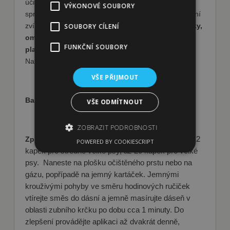
účinným látkám a způsobu aplikace dochází ke
VÝKONOVÉ SOUBORY
správnému prokrvování dásní a k celkovému uvolnění
zvířete. Přípravek
působí fytoncidně a antisepticky,
SOUBORY CÍLENÍ
omezuje růst bakterií.
Zamezuje tvorbě zubního
FUNKČNÍ SOUBORY
plaku
a tím také omezuje výskyt zubního kamene.
Napomáhá odstranění zápachu.
VŠE PŘIJMOUT
Balení:
50 ml
VŠE ODMÍTNOUT
ZOBRAZIT PODROBNOSTI
Způsob použití:
2 až 4 kapky pro malé psy, 6 až 12
POWERED BY COOKIESCRIPT
kapek pro středně velké psy, až 20 kapek pro velké
psy.
Naneste na plošku očištěného prstu nebo na
Nezbytně nutné soubory
gázu, popřípadě na jemný kartáček. Jemnými
Výkonové soubory
Soubory cílení
krouživými pohyby ve směru hodinových ručiček
Funkční soubory
vtírejte směs do dásní a jemně masírujte dáseň v
oblasti zubního krčku po dobu cca 1 minuty. Do
Nezbytně nutné soubory cookie umožňují
zlepšení provádějte aplikaci až dvakrát denně,
základní funkce webových stránek, jako je