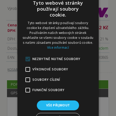
Tyto webové stránky
používají soubory
Výrobce:
cookie.
Tyto webové stránky používají soubory
Cena s
462 Kč
cookie ke zlepšení uživatelského zážitku.
DPH:
Používáním našich webových stránek
souhlasíte se všemi soubory cookie v souladu
DPH:
21 %
s našimi zásadami používání souborů cookie.
Více informací
Skladem
Dostupnost:
EAN:
4006541230865
NEZBYTNĚ NUTNÉ SOUBORY
-
Hřebeny, kartáče
VÝKONOVÉ SOUBORY
KOSMETIKA, HYGIENA
SOUBORY CÍLENÍ
POPIS
FUNKČNÍ SOUBORY
GPSR
VŠE PŘIJMOUT
KW Kartáč štětinový velký