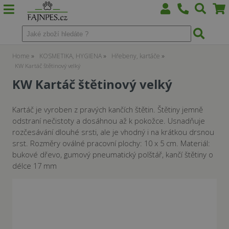
Home
KOSMETIKA, HYGIENA
Hřebeny, kartáče
KW Kartáč štětinový velký
KW Kartáč štětinový velký
Kartáč je vyroben z pravých kančích štětin. Štětiny jemně
odstraní nečistoty a dosáhnou až k pokožce. Usnadňuje
rozčesávání dlouhé srsti, ale je vhodný i na krátkou drsnou
srst. Rozměry oválné pracovní plochy: 10 x 5 cm. Materiál:
bukové dřevo, gumový pneumatický polštář, kančí štětiny o
délce 17 mm