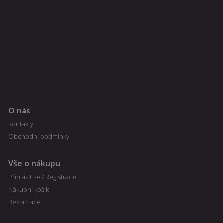
uživatele a
detailů relace
pro účely
udržování a
řízení
nakupování
uživatele na
webových
stránkách.
CookieScriptConsent
1
Tento soubor
CookieScript
měsíc
cookie
fajnpes.cz
používá
Zásady
služba
Cookie-
ochrany osobních údajů Google
O nás
Script.com k
zapamatován
Kontakty
předvoleb
souhlasu se
Obchodní podmínky
soubory
cookie
návštěvníků.
Je nutné, aby
Vše o nákupu
banner
cookie
Přihlásit se / Registrace
Cookie-
Script.com
Nákupní košík
fungoval
Reklamace
správně.