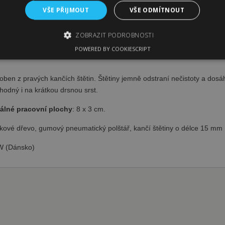
PSR
VŠE PŘIJMOUT
VŠE ODMÍTNOUT
KW Kartáč štětinový m
ZOBRAZIT PODROBNOSTI
POWERED BY COOKIESCRIPT
bytně nutné soubory
Výkonové soubory
Soubory cílení
Funkční sou
roben z pravých kančích štětin. Štětiny jemně odstraní nečistoty a do
 vhodný i na krátkou drsnou srst.
kie umožňují základní funkce webových stránek, jako je přihlášení uživatele a spr
h souborů cookie správně používat.
álné pracovní plochy
: 8 x 3 cm.
oskytovatel
Vyprší
Popis
 Doména
ové dřevo, gumový pneumatický polštář, kančí štětiny o délce 15 mm
fajnpes.cz
10 dní
Tento soubor cookie se používá ke sledování položek nákup
detailů relace pro účely udržování a řízení nakupování uži
 (Dánsko)
stránkách.
1
Tento soubor cookie používá služba Cookie-Script.com k 
ookieScript
měsíc
souhlasu se soubory cookie návštěvníků. Je nutné, aby ban
ajnpes.cz
Script.com fungoval správně.
tel
ovatel /
e
Vyprší
Vyprší
Popis
Popis