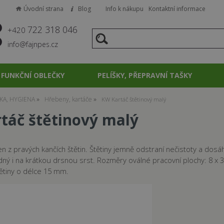
Úvodní strana
Blog
Info k nákupu
Kontaktní informace
722 318 046
+420
info@fajnpes.cz
FUNKČNÍ OBLEČKY
PELÍŠKY, PŘEPRAVNÍ TAŠKY
KA, HYGIENA
Hřebeny, kartáče
KW Kartáč štětinový malý
táč štětinový malý
en z pravých kančích štětin. Štětiny jemně odstraní nečistoty a d
hodný i na krátkou drsnou srst. Rozměry oválné pracovní plochy: 8 
štětiny o délce 15 mm.