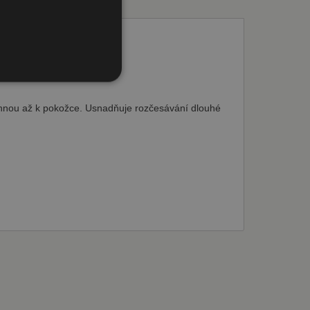
alý
bory
sáhnou až k pokožce. Usnadňuje rozčesávání dlouhé
áva účtu. Webové stránky
ního košíku uživatele a
vatele na webových
zapamatování předvoleb
ner cookie Cookie-
Zásady