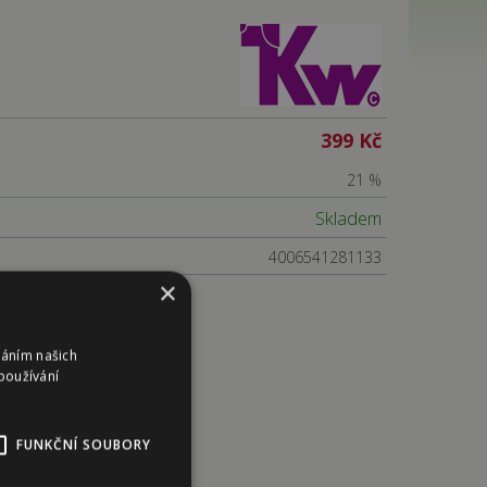
399 Kč
21 %
Skladem
4006541281133
×
váním našich
používání
FUNKČNÍ SOUBORY