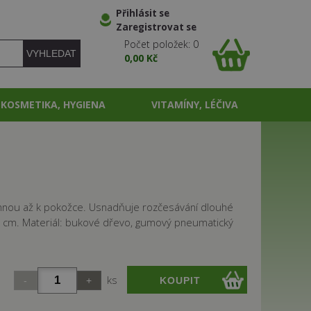
Přihlásit se
Zaregistrovat se
Počet položek: 0
0,00 Kč
KOSMETIKA, HYGIENA
VITAMÍNY, LÉČIVA
osáhnou až k pokožce. Usnadňuje rozčesávání dlouhé
x 3 cm. Materiál: bukové dřevo, gumový pneumatický
ks