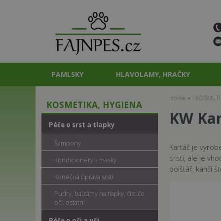
PAMLSKY
HLAVOLAMY, HRAČKY
Home
KOSMETI
KOSMETIKA, HYGIENA
KW Kar
Péče o srst a tlapky
Šampony
Kartáč je vyrob
srsti, ale je v
Kondicionéry a masky
polštář, kančí 
Konečná úprava srsti
Pudry, balzámy na tlapky, čističe
očí, ostatní
Péče o oči a uši