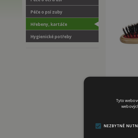
Péče o psí zuby
Hřebeny, kartáče
Hygienické potřeby
Tyto webové
webových
KOSMETIKA, HYG
NEZBYTNĚ NUTN