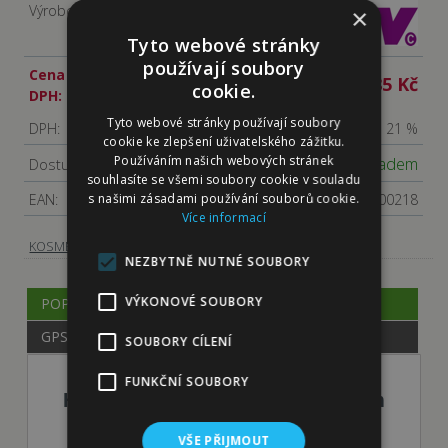
Výrobce:
×
Tyto webové stránky
používají soubory
Cena s
385 Kč
cookie.
DPH:
Tyto webové stránky používají soubory
DPH:
21 %
cookie ke zlepšení uživatelského zážitku.
Používáním našich webových stránek
Skladem
Dostupnost:
souhlasíte se všemi soubory cookie v souladu
s našimi zásadami používání souborů cookie.
EAN:
5030306000218
Více informací
-
Hřebeny, kartáče
KOSMETIKA, HYGIENA
NEZBYTNĚ NUTNÉ SOUBORY
VÝKONOVÉ SOUBORY
POPIS
GPSR
SOUBORY CÍLENÍ
FUNKČNÍ SOUBORY
HPP Dvojitý kovový hřeben 15 cm
VŠE PŘIJMOUT