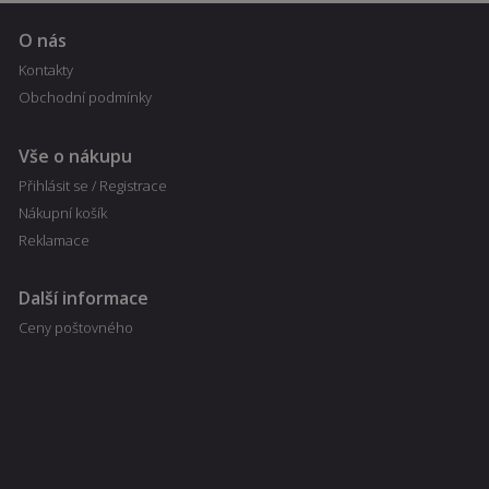
položek
nákupního
košíku
O nás
uživatele a
detailů relace
Kontakty
pro účely
Obchodní podmínky
udržování a
řízení
nakupování
uživatele na
Vše o nákupu
webových
stránkách.
Přihlásit se / Registrace
CookieScriptConsent
1
Tento soubor
CookieScript
Nákupní košík
měsíc
cookie
fajnpes.cz
používá
Reklamace
Zásady
služba
Cookie-
ochrany osobních údajů Google
Script.com k
Další informace
zapamatován
předvoleb
Ceny poštovného
souhlasu se
soubory
cookie
návštěvníků.
Je nutné, aby
banner
cookie
Cookie-
Script.com
fungoval
správně.