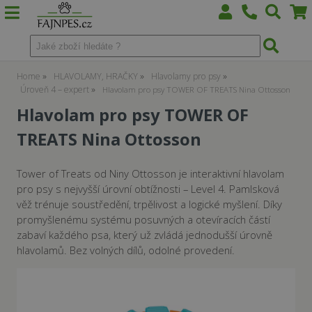
Home
HLAVOLAMY, HRAČKY
Hlavolamy pro psy
Úroveň 4 – expert
Hlavolam pro psy TOWER OF TREATS Nina Ottosson
Hlavolam pro psy TOWER OF
TREATS Nina Ottosson
Tower of Treats od Niny Ottosson je interaktivní hlavolam
pro psy s nejvyšší úrovní obtížnosti – Level 4. Pamlsková
věž trénuje soustředění, trpělivost a logické myšlení. Díky
promyšlenému systému posuvných a otevíracích částí
zabaví každého psa, který už zvládá jednodušší úrovně
hlavolamů. Bez volných dílů, odolné provedení.