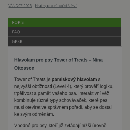
-
VÁNOCE 2025
Hračky pro vánoční štěstí
POPIS
FAQ
GPSR
Hlavolam pro psy Tower of Treats – Nina
Ottosson
Tower of Treats je
pamlskový hlavolam
s
nejvyšší obtížností (Level 4), který prověří logiku,
trpělivost a paměť vašeho psa. Interaktivní věž
kombinuje různé typy schovávaček, které pes
musí otevírat ve správném pořadí, aby se dostal
ke svým odměnám.
Vhodné pro psy, kteří již zvládají nižší úrovně