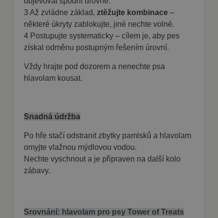
objevovat spodní úrovně.
cookie se
3 Až zvládne základ,
ztěžujte kombinace
–
používá ke
sledování
některé úkryty zablokujte, jiné nechte volné.
položek
nákupního
4 Postupujte systematicky – cílem je, aby pes
košíku
získal odměnu postupným řešením úrovní.
uživatele a
detailů relace
pro účely
Vždy hrajte pod dozorem a nenechte psa
udržování a
řízení
hlavolam kousat.
nakupování
uživatele na
webových
stránkách.
CookieScriptConsent
1
Tento soubor
Snadná údržba
CookieScript
měsíc
cookie
fajnpes.cz
používá
Po hře stačí odstranit zbytky pamlsků a hlavolam
Zásady
služba
Cookie-
ochrany osobních údajů Google
omyjte vlažnou mýdlovou vodou.
Script.com k
zapamatován
Nechte vyschnout a je připraven na další kolo
předvoleb
zábavy.
souhlasu se
soubory
cookie
návštěvníků.
Je nutné, aby
banner
cookie
Srovnání: hlavolam pro psy Tower of Treats
Cookie-