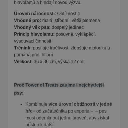
hlavolamů a hledají novou výzvu.
Úroveň náročnosti:
Obtížnost 4
Vhodné pro:
malá, střední i větší plemena
Vhodný věk psa:
dospelý jedinec
Princip hlavolamu:
posuvné, vyklápěcí,
vysouvací činnosti
Trénink:
posiluje trpělivost, zlepšuje motoriku a
pomáhá proti hltání
Velikost:
36 x 36 cm, výška 12 cm
Proč Tower of Treats zaujme i nejchytřejší
psy:
Kombinuje
více úrovní obtížnosti v jedné
hře
– od začátečníka po experta – – pes
musí odemknout jednu úroveň, aby získal
přístup k další.