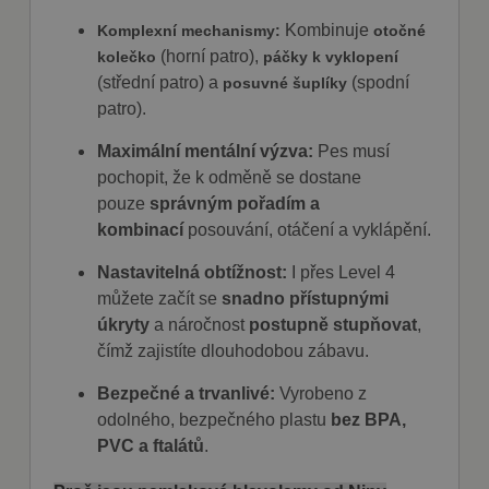
Kombinuje
Komplexní mechanismy:
otočné
(horní patro),
kolečko
páčky k vyklopení
(střední patro) a
(spodní
posuvné šuplíky
patro).
Maximální mentální výzva:
Pes musí
pochopit, že k odměně se dostane
pouze
správným pořadím a
kombinací
posouvání, otáčení a vyklápění.
Nastavitelná obtížnost:
I přes Level 4
můžete začít se
snadno přístupnými
úkryty
a náročnost
postupně stupňovat
,
čímž zajistíte dlouhodobou zábavu.
Bezpečné a trvanlivé:
Vyrobeno z
odolného, bezpečného plastu
bez BPA,
PVC a ftalátů
.