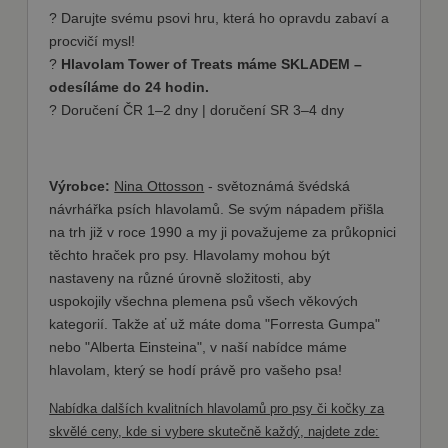
soubory
? Darujte svému psovi hru, která ho opravdu zabaví a
cookie.
procvičí mysl!
?
Hlavolam Tower of Treats máme SKLADEM –
odesíláme do 24 hodin.
? Doručení ČR 1–2 dny | doručení SR 3–4 dny
Výrobce:
Nina Ottosson
- světoznámá švédská
návrhářka psích hlavolamů. Se svým nápadem přišla
na trh již v roce 1990 a my ji považujeme za průkopnici
těchto hraček pro psy. Hlavolamy mohou být
nastaveny na různé úrovně složitosti, aby
uspokojily všechna plemena psů všech věkových
kategorií. Takže ať už máte doma "Forresta Gumpa"
nebo "Alberta Einsteina", v naší nabídce máme
hlavolam, který se hodí právě pro vašeho psa!
Nabídka dalších kvalitních hlavolamů pro psy či kočky za
skvělé ceny, kde si vybere skutečně každý, najdete zde: