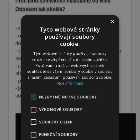
Proč jsou pamlskové hlavolamy od Niny
Ottosson tak skvělé?
×
- zahání nudu a zabaví i hyperaktivní jedince
Tyto webové stránky
používají soubory
- omezují destruktivní chování a rozvíjí
cookie.
dovednosti vašeho psa
- stimulují k přemýšlení a soustředění, takže psa
Tyto webové stránky používají soubory
pozitivně unaví
cookie ke zlepšení uživatelského zážitku.
Používáním našich webových stránek
- jsou zábavné pro všechny bez ohledu na
souhlasíte se všemi soubory cookie v souladu
plemeno a věk
s našimi zásadami používání souborů cookie.
- posilují vztah mezi páníčkem a psem
Více informací
- jsou vyrobeny z bezpečných materiálů bez
obsahu BPA, PVC a ftalátů
NEZBYTNĚ NUTNÉ SOUBORY
VÝKONOVÉ SOUBORY
SOUBORY CÍLENÍ
FUNKČNÍ SOUBORY