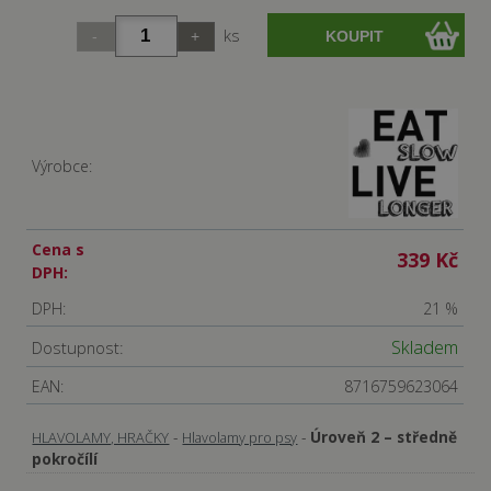
ks
Výrobce:
Cena s
339 Kč
DPH:
DPH:
21 %
Skladem
Dostupnost:
EAN:
8716759623064
-
-
Úroveň 2 – středně
HLAVOLAMY, HRAČKY
Hlavolamy pro psy
pokročílí