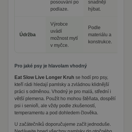
webové stránky v
nebo
posouvání po
snadněji
Doubleclick a
jazyce zvoleném
aktivit na
provádí
uživatelem.
podlaze.
hýbat.
webových
informace o
stránkách.
tom, jak
mena
.fajnpes.cz
10 dní
Tento cookie se
Může být
koncový
používá k ukládání
použit pro
uživatel používá
Výrobce
uživatelských
interní
webové stránky
Podle
preferencí a může
analýzu a
uvádí
a jakoukoli
podporovat
měření
Údržba
materiálu a
reklamu,
funkčnost
výkonu.
možnost mytí
kterou koncový
konstrukce.
webových stránek
uživatel mohl
v myčce.
tím, že si
vidět před
zapamatuje vaše
návštěvou
volby a nastavení.
uvedeného
webu.
shop5_uid
.fajnpes.cz
10 dní
Tento cookie se
Pro jaké psy je hlavolam vhodný
používá k
sid
.seznam.cz
1
Toto je velmi
identifikaci relace
měsíc
běžný název
uživatele a k
souboru
Eat Slow Live Longer Kruh
se hodí pro psy,
zajištění hladkého
cookie, ale
a
kteří rádi hledají pamlsky a zvládnou klidnější
pokud je
personalizovaného
nalezen jako
práci s odměnou. Vhodný je pro malá, střední i
nakupování tím, že
soubor cookie
sleduje výběry a
relace, bude
větší plemena. Použít ho mohou štěňata, dospělí
preference
pravděpodobně
uživatele během
psi i senioři, ale vždy podle zkušeností,
použit jako pro
jejich návštěvy na
správu stavu
webu.
temperamentu a pod dohledem člověka.
relace.
test_cookie
15
Tento soubor
Google LLC
U začátečníků doporučujeme začít jednoduše.
minut
cookie
.doubleclick.net
nastavuje
Nedávejte hned všechny pamlsky do otočného