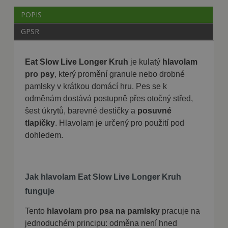
POPIS
GPSR
Eat Slow Live Longer Kruh
je kulatý
hlavolam
pro psy
, který promění granule nebo drobné
pamlsky v krátkou domácí hru. Pes se k
odměnám dostává postupně přes otočný střed,
šest úkrytů, barevné destičky a
posuvné
tlapičky
. Hlavolam je určený pro použití pod
dohledem.
Jak hlavolam Eat Slow Live Longer Kruh
funguje
Tento
hlavolam pro psa na pamlsky
pracuje na
jednoduchém principu: odměna není hned