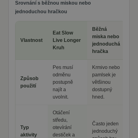
Nezbytně nutné soubory cookie umožňují
Srovnání s běžnou miskou nebo
základní funkce webových stránek, jako je
přihlášení uživatele a správa účtu. Webové
jednoduchou hračkou
stránky nelze bez nezbytně nutných souborů
cookie správně používat.
Běžná
Poskytovatel
Název
Vyprší
Popis
Eat Slow
/ Doména
miska nebo
Vlastnost
Live Longer
shop5_kosik
.fajnpes.cz
10 dní
Tento soubor
jednoduchá
Kruh
cookie se
hračka
používá ke
sledování
položek
nákupního
Pes musí
Krmivo nebo
košíku
uživatele a
odměnu
pamlsek je
detailů relace
Způsob
postupně
většinou
pro účely
použití
udržování a
najít a
dostupný
řízení
nakupování
uvolnit.
hned.
uživatele na
webových
stránkách.
Otáčení
CookieScriptConsent
1
Tento soubor
CookieScript
středu,
měsíc
cookie
fajnpes.cz
Často jeden
používá
Typ
otevírání
Zásady
služba
jednoduchý
Cookie-
aktivity
destiček a
ochrany osobních údajů Google