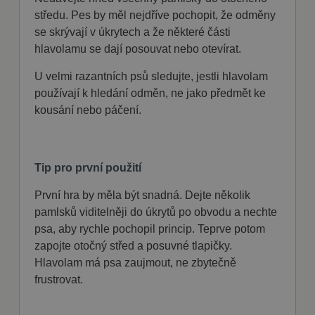
společnost
středu. Pes by měl nejdříve pochopit, že odměny
DoubleClick
(kterou vlastní
se skrývají v úkrytech a že některé části
společnost
Google), aby
hlavolamu se dají posouvat nebo otevírat.
zjistila, zda
prohlížeč
U velmi razantních psů sledujte, jestli hlavolam
návštěvníka
webu
používají k hledání odměn, ne jako předmět ke
podporuje
soubory
kousání nebo páčení.
cookie.
Tip pro první použití
První hra by měla být snadná. Dejte několik
pamlsků viditelněji do úkrytů po obvodu a nechte
psa, aby rychle pochopil princip. Teprve potom
zapojte otočný střed a posuvné tlapičky.
Hlavolam má psa zaujmout, ne zbytečně
frustrovat.