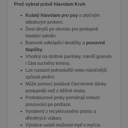
Proč vybrat právě hlavolam Kruh
Kulatý hlavolam pro psy
s otočným
středovým prvkem.
Šest úkrytů po obvodu pro postupné
hledání odměn.
Barevné odklápěcí destičky a
posuvné
tlapičky
.
Vhodný na drobné pamlsky, menší granule
i část suchého krmiva.
Lze nastavit jednodušší nebo náročnější
způsob plnění.
Může pomoci podávat část krmné dávky
postupněji než z běžné misky.
Protiskluzové prvky pomáhají omezit
posouvání po podlaze.
Vyrobený z recyklovaného plastu a
dřevěných vláken.
Výrobce uvádí možnost mytí v myčce.