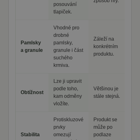
způsob hry.
Script.com k
posouvání
zapamatován
předvoleb
tlapiček.
souhlasu se
soubory
cookie
návštěvníků.
Vhodné pro
Je nutné, aby
drobné
banner
Záleží na
cookie
Pamlsky
pamlsky,
Cookie-
konkrétním
Script.com
a granule
granule i část
fungoval
produktu.
správně.
suchého
krmiva.
Lze ji upravit
podle toho,
Většinou je
Poskytovatel
Obtížnost
Název
Vyprší
Popis
kam odměny
stále stejná.
/ Doména
Poskytovatel
Název
Vyprší
Popis
/ Doména
vložíte.
nastav_lang
.fajnpes.cz
10 dní
Tento soubor
cookie ukládá
shop5_pocitadlo
.fajnpes.cz
10 dní
Tento
Poskytovatel /
Název
Vyprší
Popis
preferované
cookie se
Doména
nastavení jazyka
používá
Protiskluzové
Produkt se
uživatele, aby
ke
IDE
1 rok
Tento soubor
Google LLC
prvky
může po
poskytl osobní
sledování
cookie
.doubleclick.net
zážitek
počtu
nastavuje
Stabilita
omezují
podlaze
zobrazením
návštěv
společnost