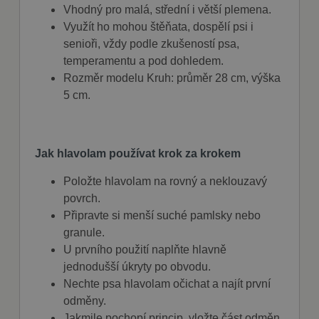
Vhodný pro malá, střední i větší plemena.
Využít ho mohou štěňata, dospělí psi i
senioři, vždy podle zkušeností psa,
temperamentu a pod dohledem.
Rozměr modelu Kruh: průměr 28 cm, výška
5 cm.
Jak hlavolam používat krok za krokem
Položte hlavolam na rovný a neklouzavý
povrch.
Připravte si menší suché pamlsky nebo
granule.
U prvního použití naplňte hlavně
jednodušší úkryty po obvodu.
Nechte psa hlavolam očichat a najít první
odměny.
Jakmile pochopí princip, vložte část odměn