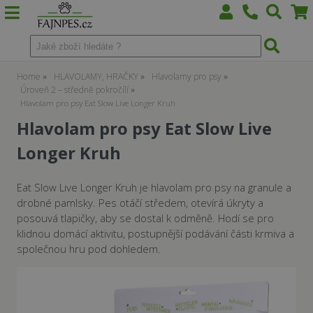
Home
HLAVOLAMY, HRAČKY
Hlavolamy pro psy
Úroveň 2 – středně pokročílí
Hlavolam pro psy Eat Slow Live Longer Kruh
Hlavolam pro psy Eat Slow Live
Longer Kruh
Eat Slow Live Longer Kruh je hlavolam pro psy na granule a
drobné pamlsky. Pes otáčí středem, otevírá úkryty a
posouvá tlapičky, aby se dostal k odměně. Hodí se pro
klidnou domácí aktivitu, postupnější podávání části krmiva a
společnou hru pod dohledem.