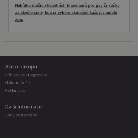
banner
Nabídku dalších kvalitních hlavolamů pro psy či kočky
cookie
Cookie-
za skvělé ceny, kde si vybere skutečně každý, najdete
Script.com
zde:
fungoval
správně.
Poskytovatel
Název
Vyprší
Popis
/ Doména
Poskytovatel
Vše o nákupu
Název
Vyprší
Popis
/ Doména
nastav_lang
.fajnpes.cz
10 dní
Tento soubor
Přihlásit se / Registrace
cookie ukládá
shop5_pocitadlo
.fajnpes.cz
10 dní
Tento
Poskytovatel /
Název
Vyprší
Popis
preferované
cookie se
Nákupní košík
Doména
nastavení jazyka
používá
uživatele, aby
Reklamace
ke
IDE
1 rok
Tento soubor
Google LLC
poskytl osobní
sledování
cookie
.doubleclick.net
zážitek
počtu
nastavuje
zobrazením
návštěv
společnost
Další informace
webové stránky v
nebo
Doubleclick a
jazyce zvoleném
aktivit na
provádí
Ceny poštovného
uživatelem.
webových
informace o
stránkách.
tom, jak
mena
.fajnpes.cz
10 dní
Tento cookie se
Může být
koncový
používá k ukládání
použit pro
uživatel používá
uživatelských
interní
webové stránky
preferencí a může
analýzu a