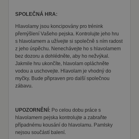
Název
Vyprší
Popis
/ Doména
shop5_kosik
.fajnpes.cz
10 dní
Tento soubor
SPOLEČNÁ HRA:
cookie se
používá ke
sledování
Hlavolamy jsou koncipovány pro trénink
položek
přemýšlení Vašeho pejska. Kontrolujte jeho hru
nákupního
košíku
s hlavolamem a užívejte si společně s ním radost
uživatele a
detailů relace
z jeho úspěchu. Nenechávejte ho s hlavolamem
pro účely
udržování a
bez dozoru a dohlédněte, aby ho nežvýkal.
řízení
Jakmile hru ukončíte, hlavolam opláchněte
nakupování
uživatele na
vodou a uschovejte. Hlavolam je vhodný do
webových
stránkách.
myčky. Bude připraven pro další společnou
zábavu.
CookieScriptConsent
1
Tento soubor
CookieScript
měsíc
cookie
fajnpes.cz
používá
Zásady
služba
Cookie-
ochrany osobních údajů Google
Script.com k
UPOZORNĚNÍ:
Po celou dobu práce s
zapamatován
předvoleb
hlavolamem pejska kontrolujte a zabraňte
souhlasu se
případnému kousání do hlavolamu. Pamlsky
soubory
cookie
nejsou součástí balení.
návštěvníků.
Je nutné, aby