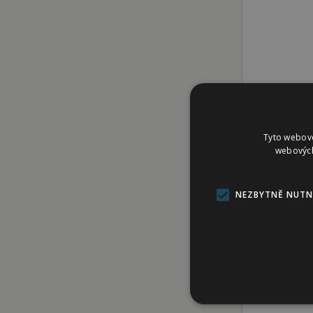
Tyto webové
webových
NEZBYTNĚ NUTN
Hlavolam 
soustředění
zkušenosti
klapkami. K
základní de
Před začátk
dobrotám. J