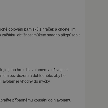
tní společnost Google),
okie.
uché dolování pamlsků z hraček a chcete jim
do začátku, obtížnost můžete snadno přizpůsobit
ujte jeho hru s hlavolamem a užívejte si
lamem bez dozoru a dohlédněte, aby ho
 Hlavolam je vhodný do myčky.
zabraňte případnému kousání do hlavolamu.