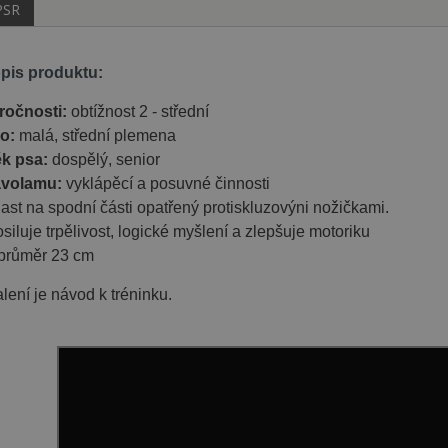
PSR
opis produktu:
ročnosti:
obtížnost 2 - střední
o:
malá, střední plemena
k psa:
dospělý, senior
avolamu:
vyklápěcí a posuvné činnosti
ast na spodní části opatřený protiskluzovýni nožičkami.
siluje trpělivost, logické myšlení a zlepšuje motoriku
průměr 23 cm
lení je návod k tréninku.