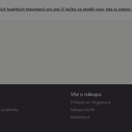
ích kvalitních hlavolamů pro psy či kočky za skvělé ceny, kde si vybere
Vše o nákupu
Přihlásit se / Registrace
 podmínky
Nákupní košík
Reklamace