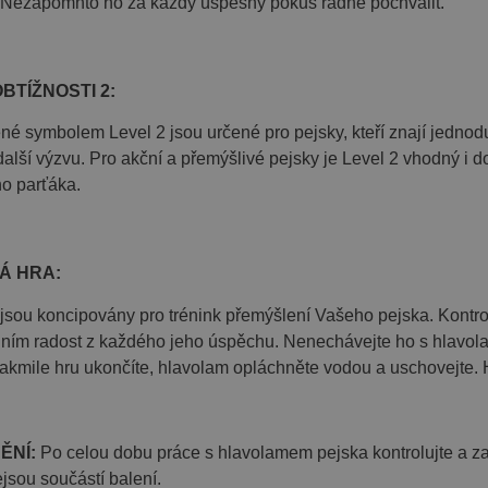
 Nezapomnto ho za každý úspěšný pokus řádně pochválit.
návštěvy na webu.
15
Tento soubor cookie nastavuje společnost DoubleClick (kterou vlas
C
minut
aby zjistila, zda prohlížeč návštěvníka webu podporuje soubory co
k.net
BTÍŽNOSTI 2:
né symbolem Level 2 jsou určené pro pejsky, kteří znají jednod
alší výzvu. Pro akční a přemýšlivé pejsky je Level 2 vhodný i 
o parťáka.
Á HRA:
sou koncipovány pro trénink přemýšlení Vašeho pejska. Kontrol
 ním radost z každého jeho úspěchu. Nenechávejte ho s hlavo
Jakmile hru ukončíte, hlavolam opláchněte vodou a uschovejte.
ĚNÍ:
Po celou dobu práce s hlavolamem pejska kontrolujte a 
jsou součástí balení.