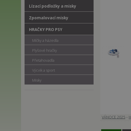
Lízací podložky a misky
Zpomalovací misky
HRAČKY PRO PSY
Míčky a házedla
Plyšové hračky
Přetahovadla
Výcvik a sport
Misky
-
VÁNOCE 2025
H