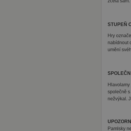
zcela sám.
test_cookie
Google LL
.doubleclic
STUPEŇ O
Hry označe
nabídnout d
umění svéh
SPOLEČN
Hlavolamy j
společně s
nežvýkal. 
UPOZORN
Pamlsky ne