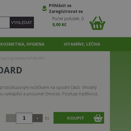
Přihlásit se
Zaregistrovat se
Počet položek: 0
0,00 Kč
KOSMETIKA, HYGIENA
VITAMÍNY, LÉČIVA
 psy Dog Activity FLIP BOARD
BOARD
 protiskluzovýni nožičkami na spodní části. Vhodný
vyklápěcí a posuvné činnosti. Posiluje trpělivost,
ks