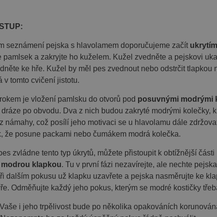
bytně nutné soubory
Výkonové soubory
Soubory cílení
Funkční sou
kie umožňují základní funkce webových stránek, jako je přihlášení uživatele a spr
STUP:
h souborů cookie správně používat.
ním seznámení pejska s hlavolamem doporučujeme začít
ukrytí
oskytovatel
Vyprší
Popis
 Doména
e pamlsek a zakryjte ho kuželem. Kužel zvedněte a pejskovi uka
ídněte ke hře. Kužel by měl pes zvednout nebo odstrčit tlapko
fajnpes.cz
10 dní
Tento soubor cookie se používá ke sledování položek nákup
detailů relace pro účely udržování a řízení nakupování uži
 v tomto cvičení jistotu.
stránkách.
1
Tento soubor cookie používá služba Cookie-Script.com k 
ookieScript
krokem je vložení pamlsku do otvorů pod
posuvnými modrými 
měsíc
souhlasu se soubory cookie návštěvníků. Je nutné, aby ban
ajnpes.cz
Script.com fungoval správně.
 dráze po obvodu. Dva z nich budou zakryté modrými kolečky, k
z námahy, což posílí jeho motivaci se u hlavolamu dále zdržova
k, že posune packami nebo čumákem modrá kolečka.
tel
ovatel /
e
Vyprší
Vyprší
Popis
Popis
pes zvládne tento typ úkrytů, můžete přistoupit k obtížnější čás
el /
na
Vyprší
Popis
 modrou klapkou
. Tu v první fázi nezavírejte, ale nechte pejsk
z
es.cz
10 dní
10 dní
Tento soubor cookie ukládá preferované nastavení jazyka uživatele,
Tento cookie se používá ke sledování počtu návštěv nebo aktiv
zážitek zobrazením webové stránky v jazyce zvoleném uživatelem.
Může být použit pro interní analýzu a měření výkonu.
i dalším pokusu už klapku uzavřete a pejska nasměrujte ke klap
1 rok
Tento soubor cookie nastavuje společnost Doubleclick a provádí i
C
koncový uživatel používá webové stránky a jakoukoli reklamu, kte
k.net
vře. Odměňujte každý jeho pokus, kterým se modré kostičky třeb
z
10 dní
Tento cookie se používá k ukládání uživatelských preferencí a může
vidět před návštěvou uvedeného webu.
webových stránek tím, že si zapamatuje vaše volby a nastavení.
1
Toto je velmi běžný název souboru cookie, ale pokud je nalezen j
e Vaše i jeho trpělivost bude po několika opakováních korunová
z
10 dní
Tento cookie se používá k identifikaci relace uživatele a k zajištění h
měsíc
bude pravděpodobně použit jako pro správu stavu relace.
personalizovaného nakupování tím, že sleduje výběry a preference 