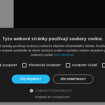
Tyto webové stránky používají soubory cookie.
 stránky používají soubory cookie ke zlepšení uživatelského zážitku. Použí
 stránek souhlasíte se všemi soubory cookie v souladu s našimi zásadami 
souborů cookie.
Více informací
É SOUBORY
VÝKONOVÉ SOUBORY
SOUBORY CÍLENÍ
pro psy Dog Activity FLIP BOARD
obsahuje tři odlišné typy 
 a přemýšlení. Je určen pro středně pokročilé psí řešitele, kteří
. V základní hrací desce o průměru 23 cm jsou dvě prohlubně na
VŠE PŘIJMOUT
VŠE ODMÍTNOUT
lapky se otevřou po lehkém překlopení páčky ve tvaru kostičky. 
sky. Tyto úkryty na pamlsky zakrývají dvě modrá posuvná kolečk
ZOBRAZIT PODROBNOSTI
em hry vložíte do otvorů atraktivní pamlsky a úkolem psa řešíc
POWERED BY COOKIESCRIPT
estli použije packy nebo čumák, záleží jen na něm.