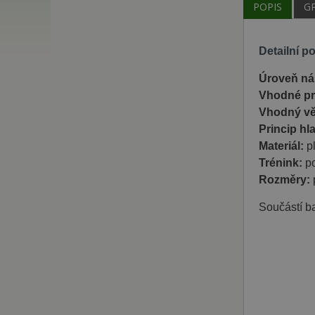
POPIS
G
Detailní p
Úroveň ná
Vhodné pr
Vhodný vě
Princip hl
Materiál:
pl
Trénink:
po
Rozměry:
Součástí ba