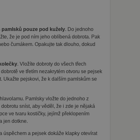
bory
áva účtu. Webové stránky
m pamlsků pouze pod kužely
. Do jednoho
žte, že je pod ním jeho oblíbená dobrota. Pak
u nebo čumákem. Opakujte tak dlouho, dokud
ního košíku uživatele a
vatele na webových
zapamatování předvoleb
kolečky
. Vložíte dobroty do všech třech
ner cookie Cookie-
 dobrotě ve třetím nezakrytém otvoru se pejsek
t. Ukažte pejskovi, že k dalším pamlskům se
Zásady
ti hlavolamu. Pamlsky vložte do jednoho z
a dobrotu sníst, aby věděl, že i zde je nějaká
 aby poskytl osobní
it na webových stránkách.
ce ve tvaru kostičky, jejímž překlopením
nformace o tom, jak
rou koncový uživatel mohl
a jen dotkne.
 podporovat funkčnost
ako soubor cookie relace,
na úspěchem a pejsek dokáže klapky otevírat
ladkého a
uživatele během jejich