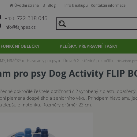
Úvodní strana
Blog
Info k nákupu
Kontaktní informace
722 318 046
+420
info@fajnpes.cz
FUNKČNÍ OBLEČKY
PELÍŠKY, PŘEPRAVNÍ TAŠKY
MY, HRAČKY
Hlavolamy pro psy
Úroveň 2 – středně pokročílí
Hlavolam pro
am pro psy Dog Activity FLIP 
ředně pokročilé řešitele obtížnosti č.2 vyrobený z plastu opatřený
dní plemena dospělého a seniorního věku. Principem hlavolamu jsou 
í a zlepšuje motoriku. Rozměry průměr 23 cm.