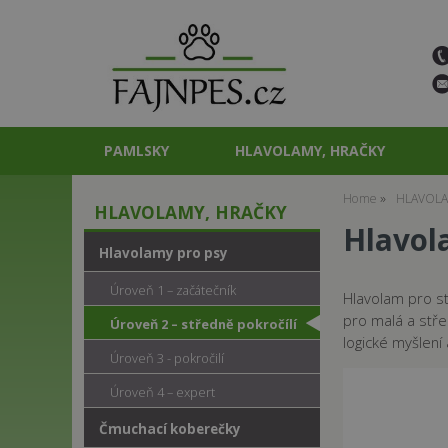
PAMLSKY
HLAVOLAMY, HRAČKY
Home
HLAVOLA
HLAVOLAMY, HRAČKY
Hlavol
Hlavolamy pro psy
Úroveň 1 – začátečník
Hlavolam pro st
pro malá a stře
Úroveň 2 – středně pokročílí
logické myšlen
Úroveň 3 - pokročilí
Úroveň 4 – expert
Čmuchací koberečky