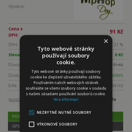
Výrobce:
Cena s
91 Kč
DPH:
×
DPH:
21 %
Tyto webové stránky
Sleva:
0 Kč
používají soubory
cookie.
Původní cena s DPH:
91 Kč
Tyto webové stránky používají soubory
Skladem
Dostupnost:
cookie ke zlepšení uživatelského zážitku.
Používáním našich webových stránek
EAN:
8596410434143
souhlasíte se všemi soubory cookie v souladu
s našimi zásadami používání souborů cookie.
-
-
Míčky a házedla
HLAVOLAMY, HRAČKY
HRAČKY PRO PSY
Více informací
NEZBYTNĚ NUTNÉ SOUBORY
POPIS
VÝKONOVÉ SOUBORY
GPSR