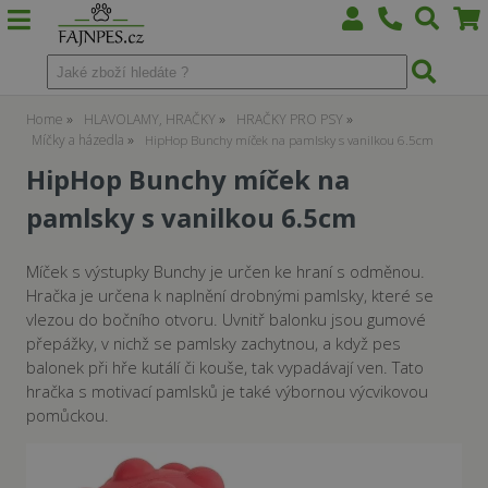
Home
HLAVOLAMY, HRAČKY
HRAČKY PRO PSY
Míčky a házedla
HipHop Bunchy míček na pamlsky s vanilkou 6.5cm
HipHop Bunchy míček na
pamlsky s vanilkou 6.5cm
Míček s výstupky Bunchy je určen ke hraní s odměnou.
Hračka je určena k naplnění drobnými pamlsky, které se
vlezou do bočního otvoru. Uvnitř balonku jsou gumové
přepážky, v nichž se pamlsky zachytnou, a když pes
balonek při hře kutálí či kouše, tak vypadávají ven. Tato
hračka s motivací pamlsků je také výbornou výcvikovou
pomůckou.