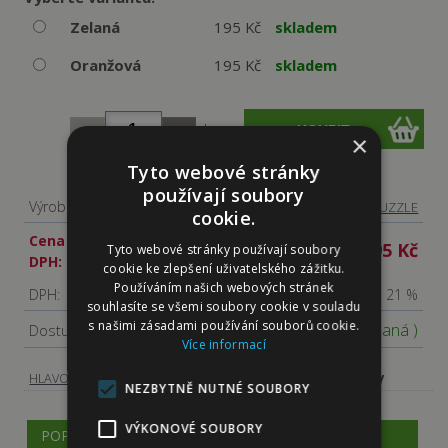
Zelaná
195 Kč
skladem
Oranžová
195 Kč
skladem
ks
×
Tyto webové stránky
používají soubory
Výrobce:
FUZZLE
cookie.
Cena s
195 Kč
Tyto webové stránky používají soubory
DPH:
cookie ke zlepšení uživatelského zážitku.
Používáním našich webových stránek
DPH:
21 %
souhlasíte se všemi soubory cookie v souladu
s našimi zásadami používání souborů cookie.
Skladem
( Zelaná )
Dostupnost:
Více informací
-
-
Plyšové hračky
HLAVOLAMY, HRAČKY
HRAČKY PRO PSY
NEZBYTNĚ NUTNÉ SOUBORY
VÝKONOVÉ SOUBORY
POPIS