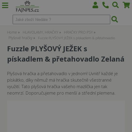
Home
HLAVOLAMY, HRAČKY
HRAČKY PRO PSY
Plyšové hračky
Fuzzle PLYŠOVÝ JEŽEK s pískadlem & přetahovadlo
Fuzzle PLYŠOVÝ JEŽEK s
pískadlem & přetahovadlo Zelaná
Plyšová hračka a přetahovadlo v jednom! Uvnitř každé je
pískátko, díky němuž má hračka skutečně všestranné
využití. Tato plyšová hračka vašeho mazlíčka jen tak
neomrzí. Doporučujeme pro menší a střední plemena.