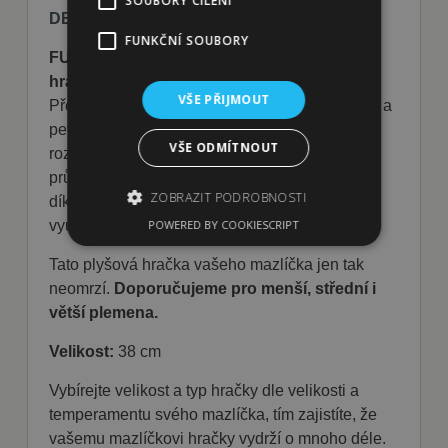
SOUBORY CÍLENÍ
DETAILNÍ POPIS PRODUKTU:
FUNKČNÍ SOUBORY
FUN KEDLUBNA 38 cm pískací plyšová
hračka & přetahovadlo
- vše v jednom!!
VŠE PŘIJMOUT
Přetahovací lano je vyrobeno z velmi odolných a
pevných materiálů. Na něm jsou umístěny dvě
VŠE ODMÍTNOUT
roztomilé měkké plyšové „FUN KEDLUBNY“ o
průměru cca 10cm. Uvnitř každé je
pískátko
,
ZOBRAZIT PODROBNOSTI
díky němuž má hračka skutečně všestranné
využití.
POWERED BY COOKIESCRIPT
Tato plyšová hračka vašeho mazlíčka jen tak
Nezbytně nutné soubory
neomrzí.
Doporučujeme pro menší, střední i
Výkonové soubory
Soubory cílení
větší plemena.
Funkční soubory
Velikost:
38 cm
Nezbytně nutné soubory cookie umožňují
základní funkce webových stránek, jako je
Vybírejte velikost a typ hračky dle velikosti a
přihlášení uživatele a správa účtu. Webové
temperamentu svého mazlíčka, tím zajistíte, že
stránky nelze bez nezbytně nutných souborů
cookie správně používat.
vašemu mazlíčkovi hračky vydrží o mnoho déle.