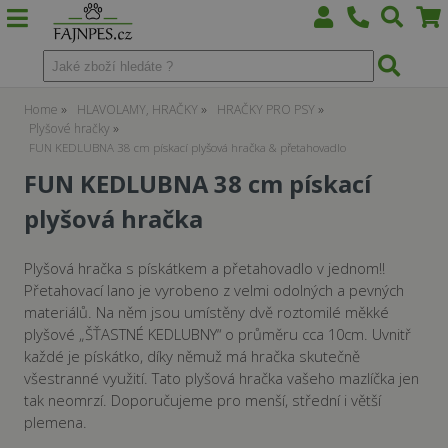
Home
HLAVOLAMY, HRAČKY
HRAČKY PRO PSY
Plyšové hračky
FUN KEDLUBNA 38 cm pískací plyšová hračka & přetahovadlo
FUN KEDLUBNA 38 cm pískací
plyšová hračka
Plyšová hračka s pískátkem a přetahovadlo v jednom!!
Přetahovací lano je vyrobeno z velmi odolných a pevných
materiálů. Na něm jsou umístěny dvě roztomilé měkké
plyšové „ŠŤASTNÉ KEDLUBNY“ o průměru cca 10cm. Uvnitř
každé je pískátko, díky němuž má hračka skutečně
všestranné využití. Tato plyšová hračka vašeho mazlíčka jen
tak neomrzí. Doporučujeme pro menší, střední i větší
plemena.