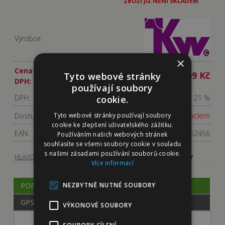
ZBOŽÍ JIŽ NENÍ SKLADEM
Výrobce:
×
Cena s
199 Kč
Tyto webové stránky
DPH:
používají soubory
DPH:
21 %
cookie.
Není skladem
Dostupnost:
Tyto webové stránky používají soubory
cookie ke zlepšení uživatelského zážitku.
EAN:
5705574152456
Používáním našich webových stránek
souhlasíte se všemi soubory cookie v souladu
s našimi zásadami používání souborů cookie.
-
-
Plyšové hračky
HLAVOLAMY, HRAČKY
HRAČKY PRO PSY
Více informací
POPIS
NEZBYTNĚ NUTNÉ SOUBORY
GPSR
VÝKONOVÉ SOUBORY