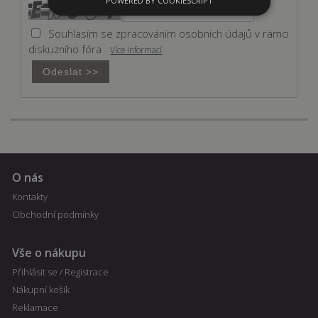
POWERED BY COOKIESCRIPT
Souhlasím se zpracováním osobních údajů v rámci
Nezbytně nutné soubory
diskuzního fóra
Více informací
Výkonové soubory
Soubory cílení
Funkční soubory
Nezbytně nutné soubory cookie umožňují
základní funkce webových stránek, jako je
přihlášení uživatele a správa účtu. Webové
stránky nelze bez nezbytně nutných souborů
cookie správně používat.
Poskytovatel
Název
Vyprší
Popis
O nás
/ Doména
Kontakty
shop5_kosik
.fajnpes.cz
10 dní
Tento soubor
cookie se
Obchodní podmínky
používá ke
sledování
položek
nákupního
Vše o nákupu
košíku
uživatele a
Přihlásit se / Registrace
detailů relace
pro účely
Nákupní košík
udržování a
Reklamace
řízení