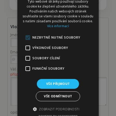
Tyto webové stránky používají soubory
cookie ke zlepšení uživatelského zážitku.
Používáním našich webových stránek
souhlasíte se všemi soubory cookie v souladu
s našimi zásadami používání souborů cookie.
Více informací
Vložit komentář
Jméno
NEZBYTNĚ NUTNÉ SOUBORY
VÝKONOVÉ SOUBORY
Email
( email není zveřejněn )
SOUBORY CÍLENÍ
FUNKČNÍ SOUBORY
Váš příspěvek
( Fotky můžete vložit po odeslání
příspěvku. )
VŠE PŘIJMOUT
VŠE ODMÍTNOUT
ZOBRAZIT PODROBNOSTI
opiště kód